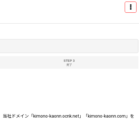
STEP 3
完了
ono-kaonn.ocnk.net」「kimono-kaonn.com」を