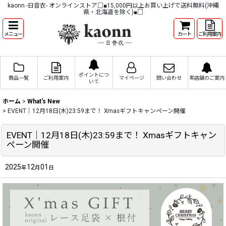
kaonn -日音衣- オンラインストア□■15,000円以上お買い上げで送料無料(沖縄
県・北海道を除く)■□
メニュー
カート
ご利用案内
ポイントにつ
商品一覧
ご利用案内
マイページ
問い合わせ
実店舗のご案内
いて
ホーム
>
What's New
>
EVENT｜12月18日(木)23:59まで！ Xmasギフトキャンペーン開催
EVENT｜12月18日(木)23:59まで！ Xmasギフトキャン
ペーン開催
2025
12
01
年
月
日