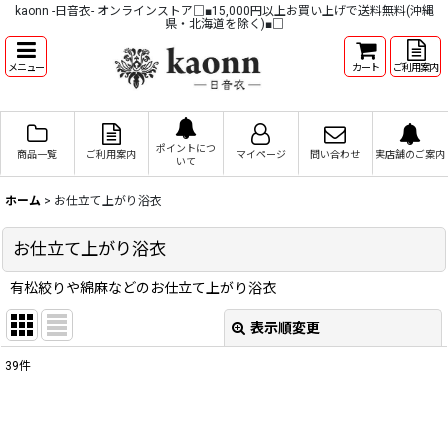
kaonn -日音衣- オンラインストア□■15,000円以上お買い上げで送料無料(沖縄
県・北海道を除く)■□
メニュー
カート
ご利用案内
ポイントにつ
商品一覧
ご利用案内
マイページ
問い合わせ
実店舗のご案内
いて
ホーム
>
お仕立て上がり浴衣
お仕立て上がり浴衣
有松絞りや綿麻などのお仕立て上がり浴衣
表示順変更
閉じる
39
件
表示数
:
並び順
: