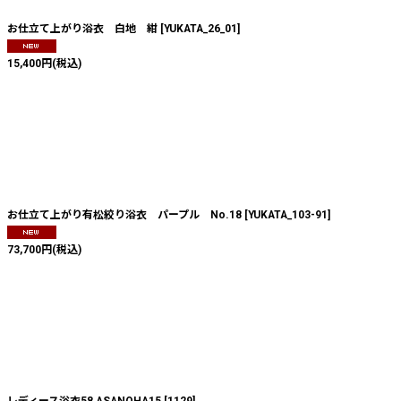
お仕立て上がり浴衣 白地 紺
[
YUKATA_26_01
]
15,400
円
(税込)
お仕立て上がり有松絞り浴衣 パープル No.18
[
YUKATA_103-91
]
73,700
円
(税込)
レディース浴衣58 ASANOHA15
[
1129
]