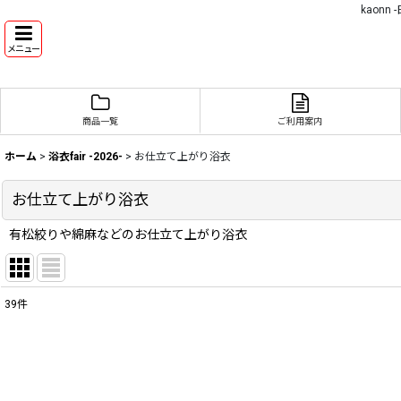
kaon
メニュー
商品一覧
ご利用案内
ホーム
>
浴衣fair -2026-
>
お仕立て上がり浴衣
お仕立て上がり浴衣
有松絞りや綿麻などのお仕立て上がり浴衣
39
件
表示数
:
並び順
: