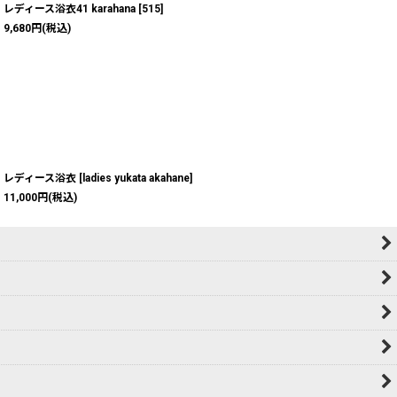
レディース浴衣41 karahana
[
515
]
9,680
円
(税込)
レディース浴衣
[
ladies yukata akahane
]
11,000
円
(税込)