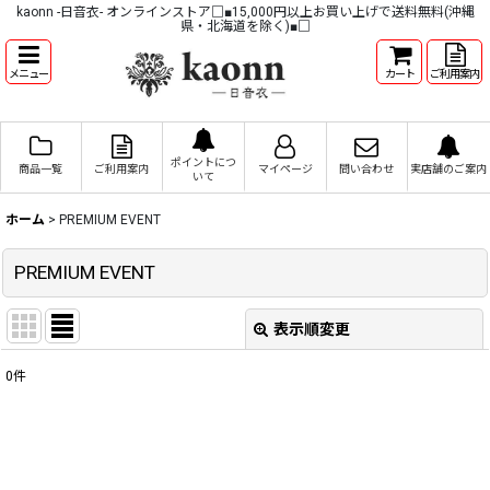
kaonn -日音衣- オンラインストア□■15,000円以上お買い上げで送料無料(沖縄
県・北海道を除く)■□
メニュー
カート
ご利用案内
ポイントにつ
商品一覧
ご利用案内
マイページ
問い合わせ
実店舗のご案内
いて
ホーム
>
PREMIUM EVENT
PREMIUM EVENT
表示順変更
閉じる
0
件
表示数
:
並び順
: