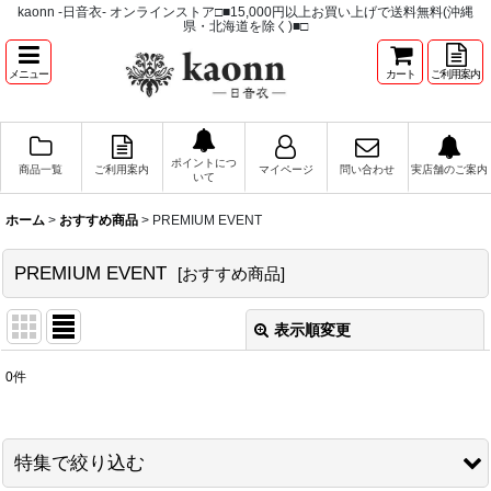
kaonn -日音衣- オンラインストア□■15,000円以上お買い上げで送料無料(沖縄
県・北海道を除く)■□
メニュー
カート
ご利用案内
ポイントにつ
商品一覧
ご利用案内
マイページ
問い合わせ
実店舗のご案内
いて
ホーム
>
おすすめ商品
>
PREMIUM EVENT
PREMIUM EVENT
[
おすすめ商品
]
表示順変更
閉じる
0
件
表示数
:
並び順
:
特集で絞り込む