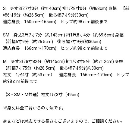
S 身丈3尺7寸0分（約140cm) 裄1尺8寸0分（約68cm) 身幅 【前
幅6寸9分（約26.5cm) 後ろ幅7寸9分(30cm)
適応身長 160cm〜165cm) ヒップ約98ｃｍ前後まで
SM 身丈3尺7寸7分（約143cm) 裄1尺8寸4分（約69.6cm) 身幅
【前幅6寸9分（約26.5cm) 後ろ幅7寸9分(約30cm)
適応身長 166cm〜170cm) ヒップ約98ｃｍ前後まで
M 身丈3尺8寸82分（約145cm) 裄1尺8寸8分（約71.2cm) 身幅
【前幅7寸75分（約28.5cm) 後ろ幅7寸9分(約30cm)
袖丈 1尺4寸（約53ｃｍ） 適応身長 166cm〜170cm) ヒップ
約98ｃｍ前後まで
【S・SM・M共通】袖丈1尺3寸（49cm)
※身丈は全て背からの寸法です。
身丈などは対応できる長さもございますので、ご相談ください。