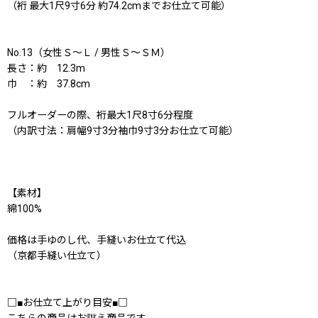
（裄 最大1尺9寸6分 約74.2cmまでお仕立て可能）
No.13（女性Ｓ〜Ｌ / 男性Ｓ〜ＳＭ）
長さ：約 12.3m
巾 ：約 37.8cm
フルオーダーの際、裄最大1尺8寸6分程度
（内訳寸法：肩幅9寸3分袖巾9寸3分お仕立て可能）
【素材】
綿100%
価格は手ゆのし代、手縫いお仕立て代込
（京都手縫い仕立て）
□■お仕立て上がり目安■□