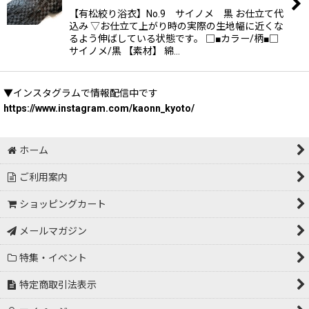
【有松絞り浴衣】No.9 サイノメ 黒 お仕立て代
込み ▽お仕立て上がり時の実際の生地幅に近くな
るよう伸ばしている状態です。 □■カラー/柄■□
サイノメ/黒 【素材】 綿…
▼インスタグラムで情報配信中です
https://www.instagram.com/kaonn_kyoto/
ホーム
ご利用案内
ショッピングカート
メールマガジン
特集・イベント
特定商取引法表示