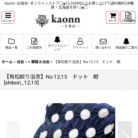
kaonn -日音衣- オンラインストア□■15,000円以上お買い上げで送料無料(沖縄
県・北海道を除く)■□
メニュー
カート
ご利用案内
ポイントにつ
商品一覧
ご利用案内
マイページ
問い合わせ
実店舗のご案内
いて
ホーム
>
浴衣
>
> 御誂え浴衣
>
【有松絞り浴衣】No.12,13 ドット 紺
【有松絞り浴衣】No.12,13 ドット 紺
[
shibori_12,13
]