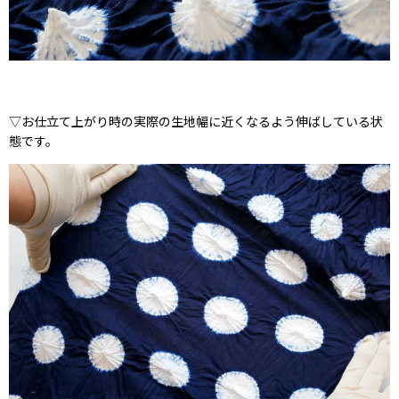
▽お仕立て上がり時の実際の生地幅に近くなるよう伸ばしている状
態です。