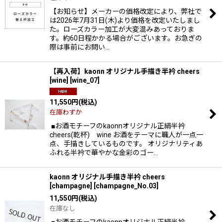
【お知らせ】メーカーの価格改定により、弊社で
は2026年7月31日(木)より価格を改定いたしまし
た。ローズカラー加工が大変混みあっておりま
す。約60日程かかる場合がございます。お急ぎの
際は事前にお問い…
【再入荷】kaonn オリジナル手描き半衿 cheers
[wine]
[
wine_07
]
11,550
円
(税込)
在庫わずか
■お酒モチーフのkaonnオリジナル正絹半衿
cheers(乾杯) wine お酒をテーマに職人が一点一
点、手描きしているものです。 オリジナリティあ
ふれる半衿で華やかな金彩のゴー…
kaonn オリジナル手描き半衿 cheers
[champagne]
[
champagne_No.03
]
11,550
円
(税込)
在庫なし