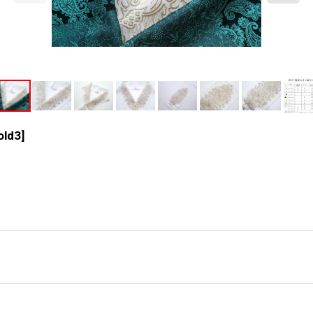
old3
]