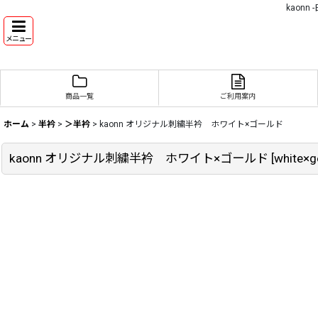
kaon
メニュー
商品一覧
ご利用案内
ホーム
>
半衿
>
＞半衿
>
kaonn オリジナル刺繍半衿 ホワイト×ゴールド
kaonn オリジナル刺繍半衿 ホワイト×ゴールド
[
white×g