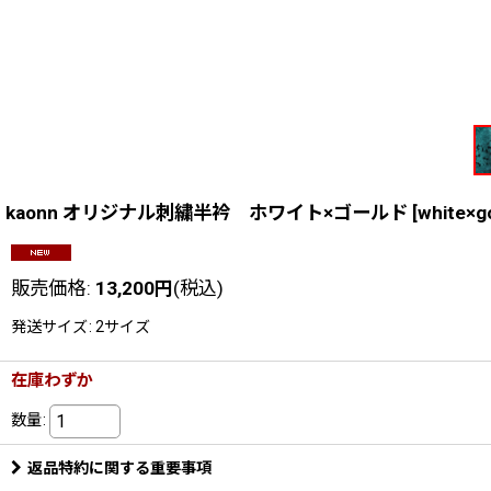
kaonn オリジナル刺繍半衿 ホワイト×ゴールド
[
white×g
販売価格
:
13,200
円
(税込)
発送サイズ
:
2サイズ
在庫わずか
数量
:
返品特約に関する重要事項