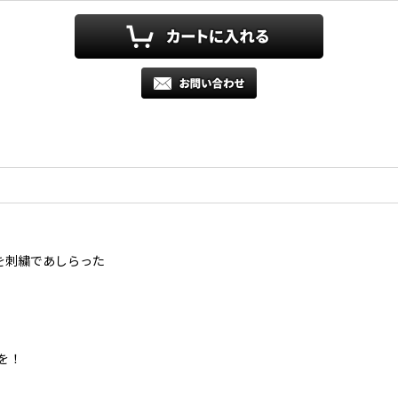
を刺繍であしらった
を！