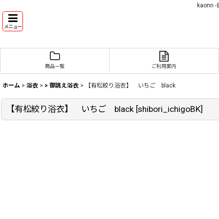
kaon
メニュー
商品一覧
ご利用案内
ホーム
>
浴衣
>
> 御誂え浴衣
>
【有松絞り浴衣】 いちご black
【有松絞り浴衣】 いちご black
[
shibori_ichigoBK
]