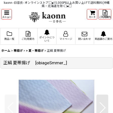
kaonn -日音衣- オンラインストア□■15,000円以上お買い上げで送料無料(沖縄
県・北海道を除く)■□
メニュー
カート
ご利用案内
ポイントにつ
商品一覧
ご利用案内
マイページ
問い合わせ
実店舗のご案内
いて
ホーム
>
帯揚げ
>
> 夏・帯揚げ
>
正絹 夏帯揚げ
正絹 夏帯揚げ
[
obiageSmmer_
]