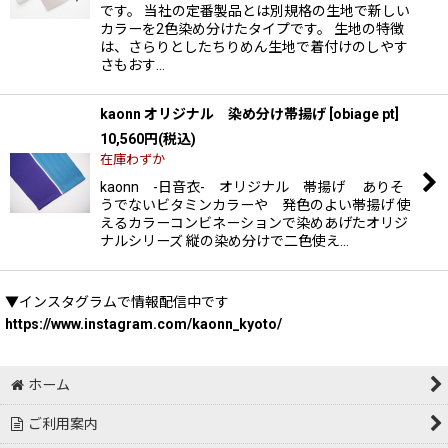
です。 当社の定番製品とは別規格の生地で新しい
カラーを2色染め分けたタイプです。 生地の特徴
は、さらりとしたちりめん生地で着付けのしやす
さもおす…
kaonn オリジナル 染め分け帯揚げ
[
obiage pt
]
10,560
円
(税込)
在庫わずか
kaonn -日音衣- オリジナル 帯揚げ ありそ
うでないビタミンカラーや 発色のよい帯揚げ 使
えるカラーコンビネーションで染めあげたオリジ
ナルシリーズ 縦の染め分けで二色使え…
▼インスタグラムで情報配信中です
https://www.instagram.com/kaonn_kyoto/
ホーム
ご利用案内