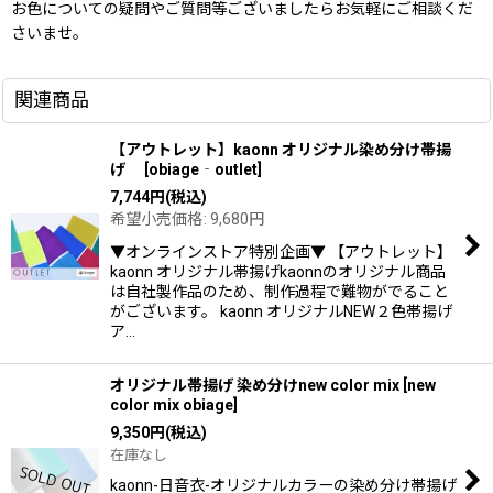
お色についての疑問やご質問等ございましたらお気軽にご相談くだ
さいませ。
関連商品
【アウトレット】kaonn オリジナル染め分け帯揚
げ
[
obiage‐outlet
]
7,744
円
(税込)
希望小売価格
:
9,680
円
▼オンラインストア特別企画▼ 【アウトレット】
kaonn オリジナル帯揚げkaonnのオリジナル商品
は自社製作品のため、制作過程で難物がでること
がございます。 kaonn オリジナルNEW２色帯揚げ
ア…
オリジナル帯揚げ 染め分けnew color mix
[
new
color mix obiage
]
9,350
円
(税込)
在庫なし
kaonn-日音衣-オリジナルカラーの染め分け帯揚げ