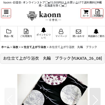
kaonn -日音衣- オンラインストア□■15,000円以上お買い上げで送料無料(沖縄
県・北海道を除く)■□
メニュー
カート
ご利用案内
ポイントにつ
商品一覧
ご利用案内
マイページ
問い合わせ
実店舗のご案内
いて
ホーム
>
浴衣
>
> 仕立て上がり浴衣
>
お仕立て上がり浴衣 丸輪 ブラック
お仕立て上がり浴衣 丸輪 ブラック
[
YUKATA_26_08
]