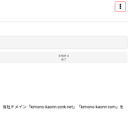
STEP 3
完了
ono-kaonn.ocnk.net」「kimono-kaonn.com」を