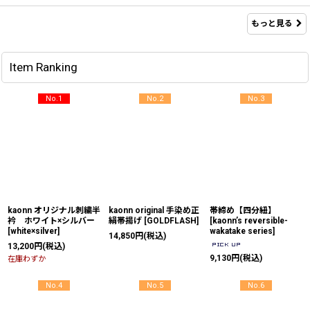
もっと見る
Item Ranking
No.1
No.2
No.3
kaonn オリジナル刺繍半
kaonn original 手染め正
帯締め【四分紐】
衿 ホワイト×シルバー
絹帯揚げ
[
GOLDFLASH
]
[
kaonn’s reversible-
[
white×silver
]
wakatake series
]
14,850
円
(税込)
13,200
円
(税込)
9,130
円
(税込)
在庫わずか
No.4
No.5
No.6