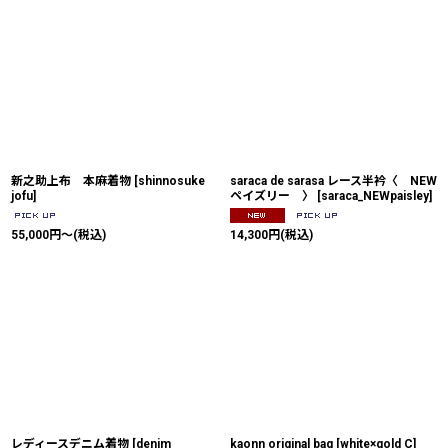
新之助上布 本麻着物
[
shinnosuke
saraca de sarasa レース半衿〈 NEW
jofu
]
ペイズリー 〉
[
saraca_NEWpaisley
]
55,000
円
～
(税込)
14,300
円
(税込)
レディースデニム着物
[
denim
kaonn original bag
[
white×gold C
]