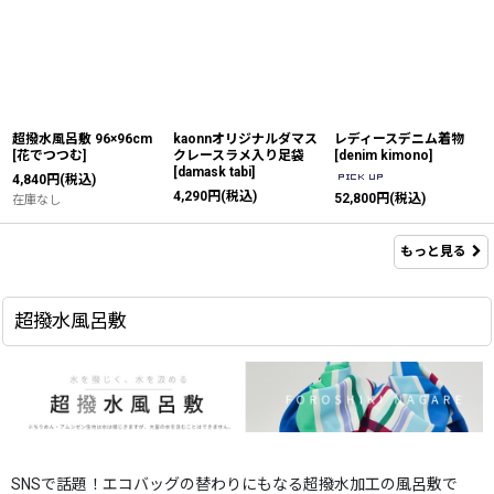
超撥水風呂敷 96×96cm
kaonnオリジナルダマス
レディースデニム着物
[
花でつつむ
]
クレースラメ入り足袋
[
denim kimono
]
[
damask tabi
]
4,840
円
(税込)
4,290
円
(税込)
52,800
円
(税込)
在庫なし
もっと見る
超撥水風呂敷
SNSで話題！エコバッグの替わりにもなる超撥水加工の風呂敷で