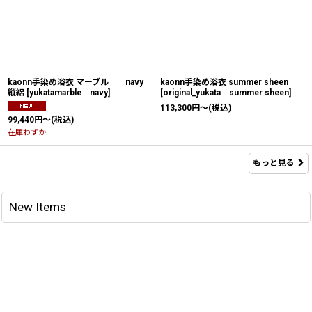
kaonn手染め浴衣 マーブル navy
kaonn手染め浴衣 summer sheen
縦絽
[
yukatamarble navy
]
[
original_yukata summer sheen
]
113,300
円
～
(税込)
99,440
円
～
(税込)
在庫わずか
もっと見る
New Items