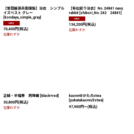
【誉田屋源兵衛謹製】浴衣 シンプル
【有松絞り浴衣】No.24841 navy
イズベスト グレー
rabbit
[
shibori_No.242 24841
]
[
kondaya_simple_gray
]
134,200
円
(税込)
70,400
円
(税込)
在庫わずか
在庫わずか
正絹・半幅帯 西陣織
[
black×red
]
kaonnゆかた/Estwa
[
yukatakaonn/Estwa
]
30,800
円
(税込)
97,900
円
～
(税込)
在庫わずか