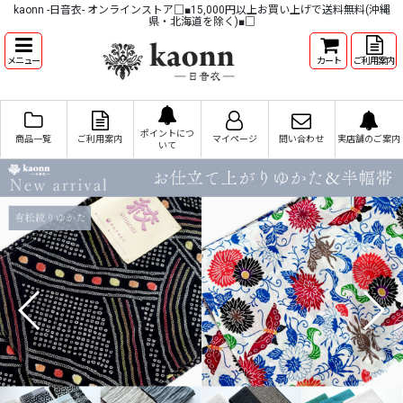
kaonn -日音衣- オンラインストア□■15,000円以上お買い上げで送料無料(沖縄
県・北海道を除く)■□
メニュー
カート
ご利用案内
ポイントにつ
商品一覧
ご利用案内
マイページ
問い合わせ
実店舗のご案内
いて