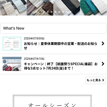
What's New
2026
07
30
年
月
日
お知らせ｜夏季休業期間中の営業・配送のお知ら
せ
2026
07
10
年
月
日
キャンペーン｜終了【祇園祭りSPECIAL福袋】お
得な3点セット7月24日(金)まで！
もっと見る