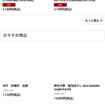
[
PEhanhaba_reversible
]
two tone
[
PEhanhaba_two tone
]
4,180
円
(税込)
4,180
円
(税込)
もっと見る
おすすめ商品
半衿 紗綾形 正絹
麻半巾帯 無地ぼかし
[
asa hanhaba
mujibokashi
]
7,150
円
(税込)
19,800
円
(税込)