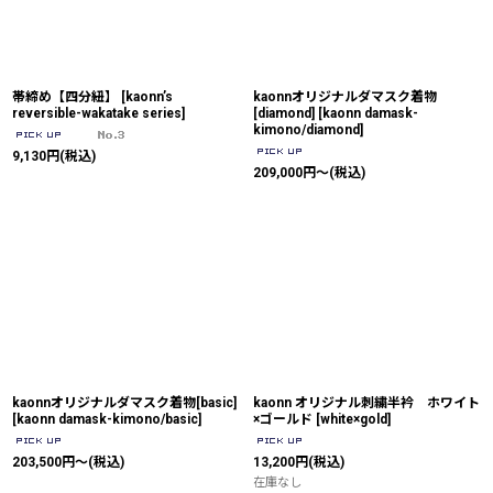
帯締め【四分紐】
[
kaonn’s
kaonnオリジナルダマスク着物
reversible-wakatake series
]
[diamond]
[
kaonn damask-
kimono/diamond
]
9,130
円
(税込)
209,000
円
～
(税込)
kaonnオリジナルダマスク着物[basic]
kaonn オリジナル刺繍半衿 ホワイト
[
kaonn damask-kimono/basic
]
×ゴールド
[
white×gold
]
203,500
円
～
(税込)
13,200
円
(税込)
在庫なし