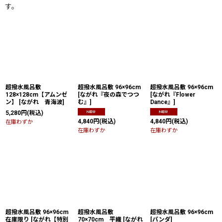
す。
超撥水風呂敷
超撥水風呂敷 96×96cm
超撥水風呂敷 96×96cm
128×128cm【アムンゼ
[
ながれ『夜の森でつつ
[
ながれ『Flower
ン】
[
ながれ 青海波
]
む』
]
Dance』
]
5,280
円
(税込)
4,840
円
(税込)
4,840
円
(税込)
在庫わずか
在庫わずか
在庫わずか
超撥水風呂敷 96×96cm
超撥水風呂敷
超撥水風呂敷 96×96cm
在庫限り
[
ながれ【特別
70×70cm 平織
[
ながれ
[
パンダ
]