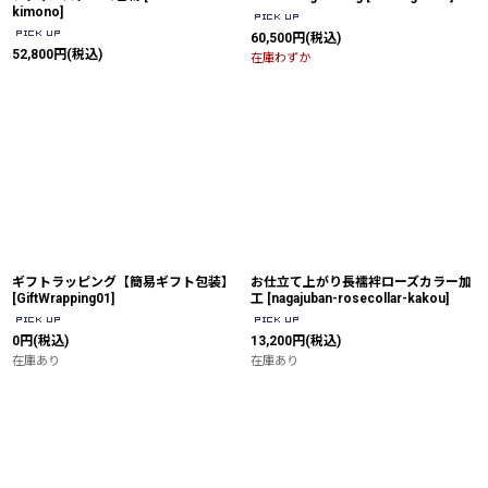
kimono
]
60,500
円
(税込)
52,800
円
(税込)
在庫わずか
ギフトラッピング【簡易ギフト包装】
お仕立て上がり長襦袢ローズカラー加
[
GiftWrapping01
]
工
[
nagajuban-rosecollar-kakou
]
0
円
(税込)
13,200
円
(税込)
在庫あり
在庫あり