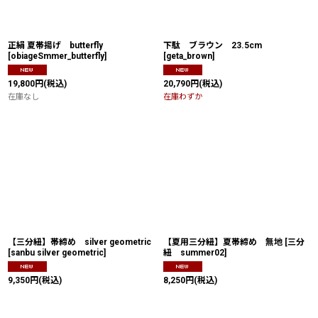
正絹 夏帯揚げ butterfly
下駄 ブラウン 23.5cm
[
obiageSmmer_butterfly
]
[
geta_brown
]
19,800
円
(税込)
20,790
円
(税込)
在庫なし
在庫わずか
【三分紐】帯締め silver geometric
【夏用三分紐】夏帯締め 無地
[
三分
[
sanbu silver geometric
]
紐 summer02
]
9,350
円
(税込)
8,250
円
(税込)