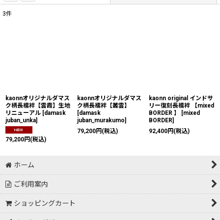
3
件
表示数
:
並び順
:
絞り込む
kaonnオリジナルダマス
kaonnオリジナルダマス
kaonn original インドサ
ク柄長襦袢【雲霞】生地
ク柄長襦袢【叢雲】
リー復刻長襦袢 【mixed
リニューアル
[
damask
[
damask
BORDER 】
[
mixed
juban_unka
]
juban_murakumo
]
BORDER
]
79,200
円
(税込)
92,400
円
(税込)
79,200
円
(税込)
ホーム
ご利用案内
ショッピングカート