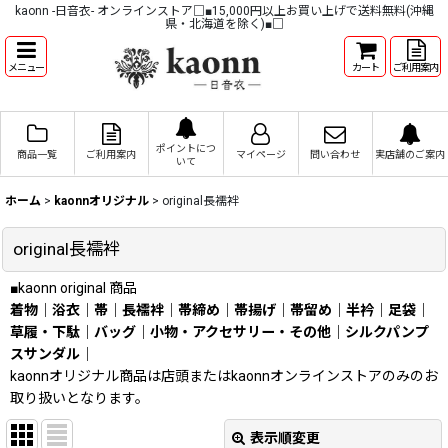
kaonn -日音衣- オンラインストア□■15,000円以上お買い上げで送料無料(沖縄
県・北海道を除く)■□
メニュー
カート
ご利用案内
ポイントにつ
商品一覧
ご利用案内
マイページ
問い合わせ
実店舗のご案内
いて
ホーム
>
kaonnオリジナル
>
original長襦袢
original長襦袢
■kaonn original 商品
着物
｜
浴衣
｜
帯
｜
長襦袢
｜
帯締め
｜
帯揚げ
｜
帯留め
｜
半衿
｜
足袋
｜
草履・下駄
｜
バッグ
｜
小物・アクセサリー・その他
｜
シルクパンプ
スサンダル
｜
kaonnオリジナル商品は店頭またはkaonnオンラインストアのみのお
取り扱いとなります。
表示順変更
閉じる