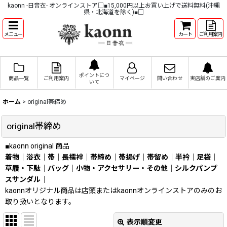
kaonn -日音衣- オンラインストア□■15,000円以上お買い上げで送料無料(沖縄
県・北海道を除く)■□
メニュー
カート
ご利用案内
ポイントにつ
商品一覧
ご利用案内
マイページ
問い合わせ
実店舗のご案内
いて
ホーム
>
original帯締め
original帯締め
■kaonn original 商品
着物
｜
浴衣
｜
帯
｜
長襦袢
｜
帯締め
｜
帯揚げ
｜
帯留め
｜
半衿
｜
足袋
｜
草履・下駄
｜
バッグ
｜
小物・アクセサリー・その他
｜
シルクパンプ
スサンダル
｜
kaonnオリジナル商品は店頭またはkaonnオンラインストアのみのお
取り扱いとなります。
表示順変更
閉じる