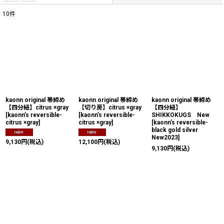
10
件
表示数
:
並び順
:
絞り込む
kaonn original 帯締め
kaonn original 帯締め
kaonn original 帯締め
【四分紐】citrus ×gray
【切り房】citrus ×gray
【四分紐】
[
kaonn’s reversible-
[
kaonn’s reversible-
SHIKKOKUGS New
citrus ×gray
]
citrus ×gray
]
[
kaonn’s reversible-
black gold silver
New2023
]
9,130
円
(税込)
12,100
円
(税込)
9,130
円
(税込)