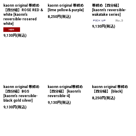
kaonn original 帯締め
kaonn original 帯締め
帯締め【四分紐】
【四分紐】ROSE RED ＆
[
lime yellow＆purple
]
[
kaonn’s reversible-
white
[
kaonn’s
wakatake series
]
8,250
円
(税込)
reversible-rosered
white
]
9,130
円
(税込)
9,130
円
(税込)
kaonn original 帯締め
kaonn original帯締め
kaonn original 帯締め
【四分紐】BGS
【四分紐】
[
kaonn’s
【四分紐】
[
black
]
[
kaonn’s reversible-
reversible-4
]
8,250
円
(税込)
black gold silver
]
9,130
円
(税込)
9,130
円
(税込)