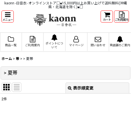
kaonn -日音衣- オンラインストア□■15,000円以上お買い上げで送料無料(沖縄
県・北海道を除く)■□
メニュー
カート
ご利用案内
ポイントにつ
商品一覧
ご利用案内
マイページ
問い合わせ
実店舗のご案内
いて
ホーム
>
帯
>
> 夏帯
> 夏帯
表示順変更
閉じる
2
件
表示数
:
並び順
: