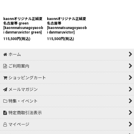
絞り込む
kaonnオリジナル正絹夏
kaonnオリジナル正絹夏
名古屋帯 green
名古屋帯
[
kaonnnatsunagoyaoob
[
kaonnnatsunagoyaoob
i danmaruvictor green
]
i danmaruvictor
]
115,500
円
(税込)
115,500
円
(税込)
ホーム
ご利用案内
ショッピングカート
メールマガジン
特集・イベント
特定商取引法表示
マイページ