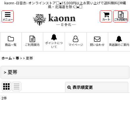
kaonn -日音衣- オンラインストア□■15,000円以上お買い上げで送料無料(沖縄
県・北海道を除く)■□
メニュー
カート
ご利用案内
ポイントにつ
商品一覧
ご利用案内
マイページ
問い合わせ
実店舗のご案内
いて
ホーム
>
帯
>
> 夏帯
> 夏帯
表示順変更
閉じる
2
件
表示数
:
並び順
: