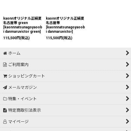
絞り込む
kaonnオリジナル正絹夏
kaonnオリジナル正絹夏
名古屋帯 green
名古屋帯
[
kaonnnatsunagoyaoob
[
kaonnnatsunagoyaoob
i danmaruvictor green
]
i danmaruvictor
]
115,500
円
(税込)
115,500
円
(税込)
ホーム
ご利用案内
ショッピングカート
メールマガジン
特集・イベント
特定商取引法表示
マイページ