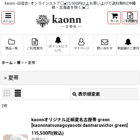
kaonn -日音衣- オンラインストア□■15,000円以上お買い上げで送料無料(沖縄
県・北海道を除く)■□
メニュー
カート
ご利用案内
ポイントにつ
商品一覧
ご利用案内
マイページ
問い合わせ
実店舗のご案内
いて
ホーム
>
帯
>
> 夏帯
> 夏帯
表示順変更
閉じる
2
件
表示数
:
kaonnオリジナル正絹夏名古屋帯 green
[
kaonnnatsunagoyaoobi danmaruvictor green
]
並び順
:
115,500
円
(税込)
在庫なし