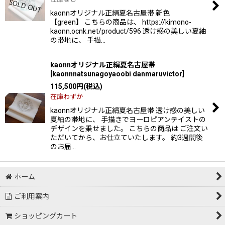
絞り込む
kaonnオリジナル正絹夏名古屋帯 新色
【green】 こちらの商品は、 https://kimono-
kaonn.ocnk.net/product/596 透け感の美しい夏紬
の帯地に、 手描…
kaonnオリジナル正絹夏名古屋帯
[
kaonnnatsunagoyaoobi danmaruvictor
]
115,500
円
(税込)
在庫わずか
kaonnオリジナル正絹夏名古屋帯 透け感の美しい
夏紬の帯地に、 手描きでヨーロピアンテイストの
デザインを乗せました。 こちらの商品は ご注文い
ただいてから、お仕立ていたします。 約3週間後
のお届…
ホーム
ご利用案内
ショッピングカート