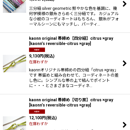
絞り込む
三分紐 silver geometric 鮮やかな色を基調に、幾
何学模様の銀糸きらめく三分紐です。 カジュアル
な小紋のコーディネートはもちろん、 銀糸がフォ
ーマルシーンにもマッチし、パーティ…
kaonn original 帯締め【四分紐】citrus ×gray
[
kaonn’s reversible-citrus ×gray
]
9,130
円
(税込)
在庫わずか
kaonnオリジナル帯締めの四分紐「citrus ×gray」
です 帯留めと組み合わせて、コーディネートの差
し色に。シンプルな帯の上で結んでポイント
に・・・とさまざまなコーディネ…
kaonn original 帯締め【切り房】citrus ×gray
[
kaonn’s reversible-citrus ×gray
]
12,100
円
(税込)
在庫わずか