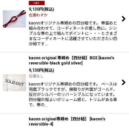
9,130
円
(税込)
在庫わずか
kaonnオリジナル帯締めの四分紐です。 帯留めと
組み合わせて、コーディネートの差し色に。シン
プルな帯の上で結んでポイントに・・・とさまざ
まなコーディネートに活躍させていただきたい四
分紐です…
kaonn original 帯締め【四分紐】BGS
[
kaonn’s
reversible-black gold silver
]
9,130
円
(税込)
在庫なし
kaonnオリジナル帯締めの四分紐です。 ベースは
両面ブラックですが、縁取りが片面がゴールド、
反対がシルバーのリバーシブルになっています。
四分幅の程よいボリューム感と、トリムがある事
で、帯の…
kaonn original帯締め【四分紐】
[
kaonn’s
reversible-4
]