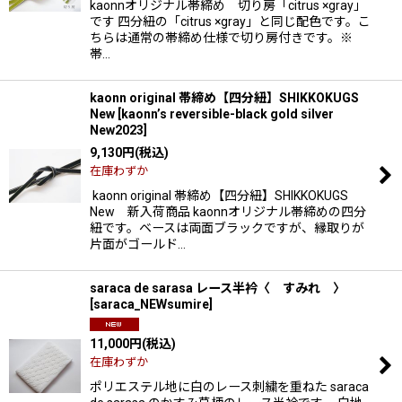
kaonnオリジナル帯締め 切り房「citrus ×gray」
です 四分紐の「citrus ×gray」と同じ配色です。こ
ちらは通常の帯締め仕様で切り房付きです。※
帯…
kaonn original 帯締め【四分紐】SHIKKOKUGS
New
[
kaonn’s reversible-black gold silver
New2023
]
9,130
円
(税込)
在庫わずか
kaonn original 帯締め【四分紐】SHIKKOKUGS
New 新入荷商品 kaonnオリジナル帯締めの四分
紐です。ベースは両面ブラックですが、縁取りが
片面がゴールド…
saraca de sarasa レース半衿〈 すみれ 〉
[
saraca_NEWsumire
]
11,000
円
(税込)
在庫わずか
ポリエステル地に白のレース刺繍を重ねた saraca