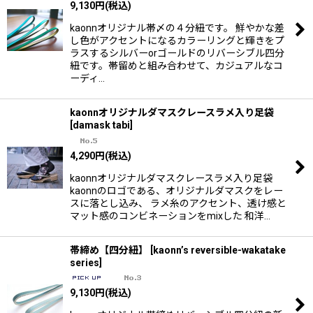
9,130
円
(税込)
kaonnオリジナル帯〆の４分紐です。 鮮やかな差
し色がアクセントになるカラーリングと輝きをプ
ラスするシルバーorゴールドのリバーシブル四分
紐です。帯留めと組み合わせて、カジュアルなコ
ーディ…
kaonnオリジナルダマスクレースラメ入り足袋
[
damask tabi
]
4,290
円
(税込)
kaonnオリジナルダマスクレースラメ入り足袋
kaonnのロゴである、オリジナルダマスクをレー
スに落とし込み、 ラメ糸のアクセント、透け感と
マット感のコンビネーションをmixした 和洋…
帯締め【四分紐】
[
kaonn’s reversible-wakatake
series
]
9,130
円
(税込)