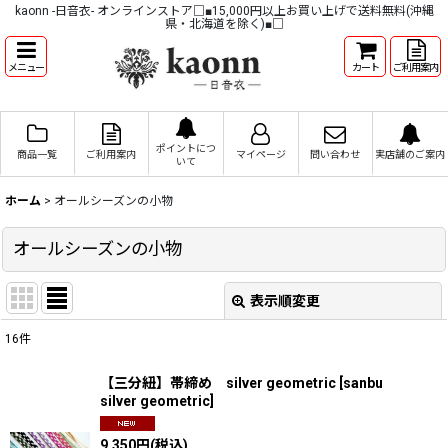
kaonn -日音衣- オンラインストア□■15,000円以上お買い上げで送料無料(沖縄
県・北海道を除く)■□
メニュー
カート
ご利用案内
ポイントにつ
商品一覧
ご利用案内
マイページ
問い合わせ
実店舗のご案内
いて
ホーム
>
オールシーズンの小物
オールシーズンの小物
表示順変更
閉じる
16
件
表示数
:
【三分紐】帯締め silver geometric
[
sanbu
silver geometric
]
並び順
:
9,350
円
(税込)