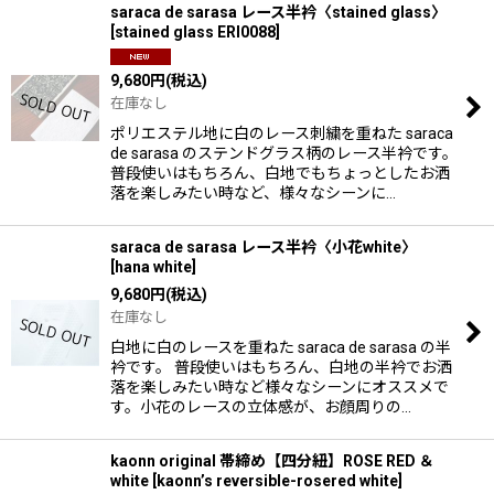
saraca de sarasa レース半衿〈stained glass〉
[
stained glass ERI0088
]
9,680
円
(税込)
在庫なし
ポリエステル地に白のレース刺繍を重ねた saraca
de sarasa のステンドグラス柄のレース半衿です。
普段使いはもちろん、白地でもちょっとしたお洒
落を楽しみたい時など、様々なシーンに…
saraca de sarasa レース半衿〈小花white〉
[
hana white
]
9,680
円
(税込)
在庫なし
白地に白のレースを重ねた saraca de sarasa の半
衿です。 普段使いはもちろん、白地の半衿でお洒
落を楽しみたい時など様々なシーンにオススメで
す。小花のレースの立体感が、お顔周りの…
kaonn original 帯締め【四分紐】ROSE RED ＆
white
[
kaonn’s reversible-rosered white
]