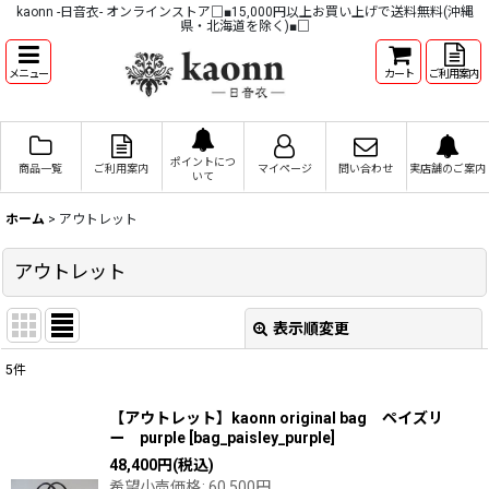
kaonn -日音衣- オンラインストア□■15,000円以上お買い上げで送料無料(沖縄
県・北海道を除く)■□
メニュー
カート
ご利用案内
ポイントにつ
商品一覧
ご利用案内
マイページ
問い合わせ
実店舗のご案内
いて
ホーム
>
アウトレット
アウトレット
表示順変更
閉じる
5
件
表示数
:
【アウトレット】kaonn original bag ペイズリ
ー purple
[
bag_paisley_purple
]
並び順
:
48,400
円
(税込)
希望小売価格
:
60,500
円