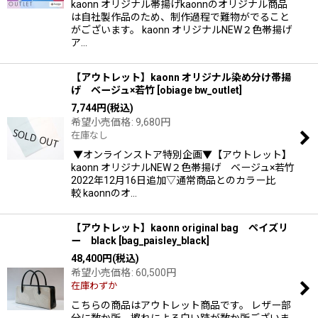
kaonn オリジナル帯揚げkaonnのオリジナル商品
は自社製作品のため、制作過程で難物がでること
がございます。 kaonn オリジナルNEW２色帯揚げ
ア…
【アウトレット】kaonn オリジナル染め分け帯揚
げ ベージュ×若竹
[
obiage bw_outlet
]
7,744
円
(税込)
希望小売価格
:
9,680
円
在庫なし
▼オンラインストア特別企画▼【アウトレット】
kaonn オリジナルNEW２色帯揚げ ベージュ×若竹
2022年12月16日追加▽通常商品とのカラー比
較 kaonnのオ…
【アウトレット】kaonn original bag ペイズリ
ー black
[
bag_paisley_black
]
48,400
円
(税込)
希望小売価格
:
60,500
円
在庫わずか
こちらの商品はアウトレット商品です。 レザー部
分に数か所、擦れによる白い跡が数か所ございま