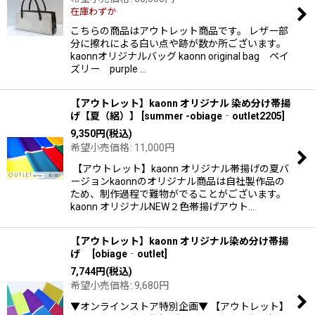
在庫わずか
絞り込む
こちらの商品はアウトレット商品です。 レザー部
分に擦れによる白い点や跡が数か所ございます。
kaonnオリジナルバッグ kaonn original bag ペイ
ズリー purple …
【アウトレット】kaonn オリジナル 染め分け帯揚
げ【夏（絽）】
[
summer -obiage‐outlet2205
]
9,350
円
(税込)
希望小売価格
:
11,000
円
【アウトレット】kaonn オリジナル帯揚げの夏バ
ージョンkaonnのオリジナル商品は自社製作品の
ため、制作過程で難物がでることがございます。
kaonn オリジナルNEW２色帯揚げアウト…
【アウトレット】kaonn オリジナル染め分け帯揚
げ
[
obiage‐outlet
]
7,744
円
(税込)
希望小売価格
:
9,680
円
▼オンラインストア特別企画▼ 【アウトレット】