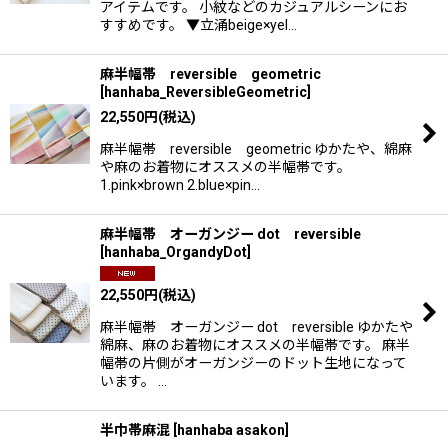
アイテムです。 小紋などのカジュアルシーンにお
すすめです。 ▼立涌beige×yel…
麻半幅帯 reversible geometric
[
hanhaba_ReversibleGeometric
]
22,550
円
(税込)
麻半幅帯 reversible geometric ゆかたや、綿麻
や麻のお着物にオススメの半幅帯です。
1.pink×brown 2.blue×pin…
麻半幅帯 オーガンジー dot reversible
[
hanhaba_OrgandyDot
]
22,550
円
(税込)
麻半幅帯 オーガンジー dot reversible ゆかたや
綿麻、麻のお着物にオススメの半幅帯です。 麻半
幅帯の片側がオーガンジーのドット生地になって
います。 …
半巾帯麻混
[
hanhaba asakon
]