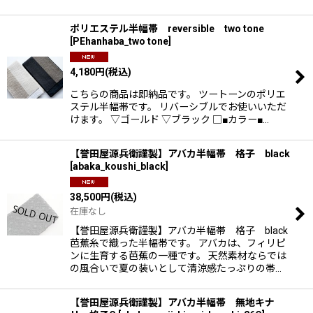
ポリエステル半幅帯 reversible two tone
[
PEhanhaba_two tone
]
4,180
円
(税込)
こちらの商品は即納品です。 ツートーンのポリエ
ステル半幅帯です。 リバーシブルでお使いいただ
けます。 ▽ゴールド ▽ブラック □■カラー■…
【誉田屋源兵衛謹製】アバカ半幅帯 格子 black
[
abaka_koushi_black
]
38,500
円
(税込)
在庫なし
【誉田屋源兵衛謹製】アバカ半幅帯 格子 black
芭蕉糸で織った半幅帯です。 アバカは、フィリピ
ンに生育する芭蕉の一種です。 天然素材ならでは
の風合いで夏の装いとして清涼感たっぷりの帯…
【誉田屋源兵衛謹製】アバカ半幅帯 無地キナ