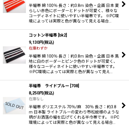
半幅帯 綿 100％ 長さ：約3.8ｍ 染色・企画 日本 夏
らしい赤色にボーダーとドットが可愛く、様々な
コーディネイトに使いやすい半幅帯です。 ※PC環
境によっては実際と色が異なって見える場合…
コットン半幅帯
[
bk2
]
9,130
円
(税込)
在庫わずか
半幅帯 綿 100％ 長さ：約3.8ｍ 染色・企画 日本 黒
地に白のボーダーとピンク色のドットが可愛く、
様々なコーディネイトに使いやすい半幅帯です。
※PC環境によっては実際と色が異なって見え…
半幅帯 ライドブルー
[
708
]
8,250
円
(税込)
在庫なし
半幅帯 ポリエステル 70％/麻 30％ 長さ：約3.8
ｍ 日本製 ライトブルーの変わり市松紋様のような
柄がお洒落の幅を広げてくれる半巾帯です。 ※PC
環境によっては実際と色が異なって見える場合…