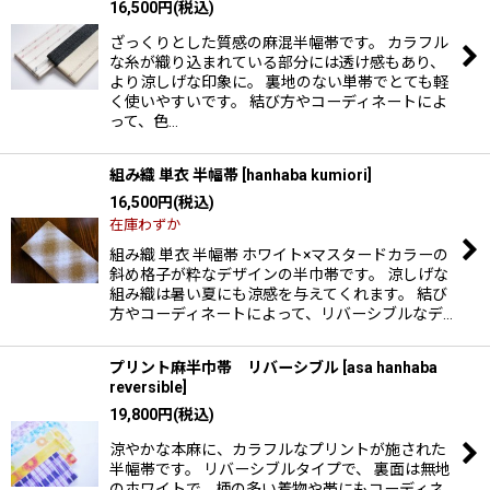
16,500
円
(税込)
ざっくりとした質感の麻混半幅帯です。 カラフル
な糸が織り込まれている部分には透け感もあり、
より涼しげな印象に。 裏地のない単帯でとても軽
く使いやすいです。 結び方やコーディネートによ
って、色…
組み織 単衣 半幅帯
[
hanhaba kumiori
]
16,500
円
(税込)
在庫わずか
組み織 単衣 半幅帯 ホワイト×マスタードカラーの
斜め格子が粋なデザインの半巾帯です。 涼しげな
組み織は暑い夏にも涼感を与えてくれます。 結び
方やコーディネートによって、リバーシブルなデ…
プリント麻半巾帯 リバーシブル
[
asa hanhaba
reversible
]
19,800
円
(税込)
涼やかな本麻に、カラフルなプリントが施された
半幅帯です。 リバーシブルタイプで、 裏面は無地
のホワイトで、柄の多い着物や帯にもコーディネ