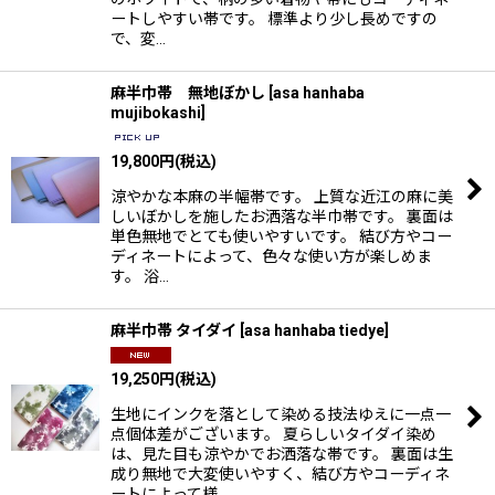
ートしやすい帯です。 標準より少し長めですの
で、変…
麻半巾帯 無地ぼかし
[
asa hanhaba
mujibokashi
]
19,800
円
(税込)
涼やかな本麻の半幅帯です。 上質な近江の麻に美
しいぼかしを施したお洒落な半巾帯です。 裏面は
単色無地でとても使いやすいです。 結び方やコー
ディネートによって、色々な使い方が楽しめま
す。 浴…
麻半巾帯 タイダイ
[
asa hanhaba tiedye
]
19,250
円
(税込)
生地にインクを落として染める技法ゆえに一点一
点個体差がございます。 夏らしいタイダイ染め
は、見た目も涼やかでお洒落な帯です。 裏面は生
成り無地で大変使いやすく、結び方やコーディネ
ートによって様…