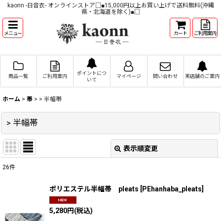
kaonn -日音衣- オンラインストア□■15,000円以上お買い上げで送料無料(沖縄
県・北海道を除く)■□
メニュー
カート
ご利用案内
ポイントにつ
商品一覧
ご利用案内
マイページ
問い合わせ
実店舗のご案内
いて
ホーム
>
帯
>
> 半幅帯
> 半幅帯
表示順変更
閉じる
26
件
表示数
:
ポリエステル半幅帯 pleats
[
PEhanhaba_pleats
]
並び順
:
5,280
円
(税込)