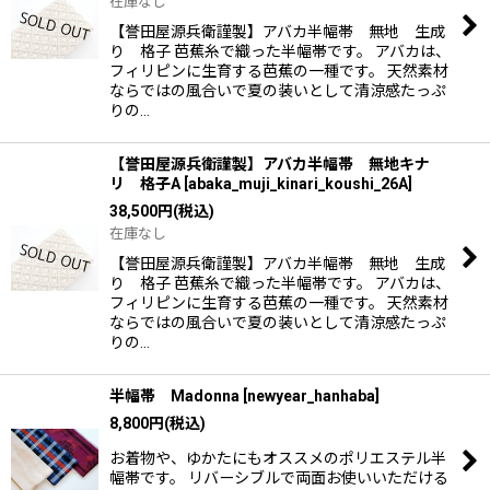
在庫なし
【誉田屋源兵衛謹製】アバカ半幅帯 無地 生成
り 格子 芭蕉糸で織った半幅帯です。 アバカは、
フィリピンに生育する芭蕉の一種です。 天然素材
ならではの風合いで夏の装いとして清涼感たっぷ
りの…
【誉田屋源兵衛謹製】アバカ半幅帯 無地キナ
リ 格子A
[
abaka_muji_kinari_koushi_26A
]
38,500
円
(税込)
在庫なし
【誉田屋源兵衛謹製】アバカ半幅帯 無地 生成
り 格子 芭蕉糸で織った半幅帯です。 アバカは、
フィリピンに生育する芭蕉の一種です。 天然素材
ならではの風合いで夏の装いとして清涼感たっぷ
りの…
半幅帯 Madonna
[
newyear_hanhaba
]
8,800
円
(税込)
お着物や、ゆかたにもオススメのポリエステル半
幅帯です。 リバーシブルで両面お使いいただける