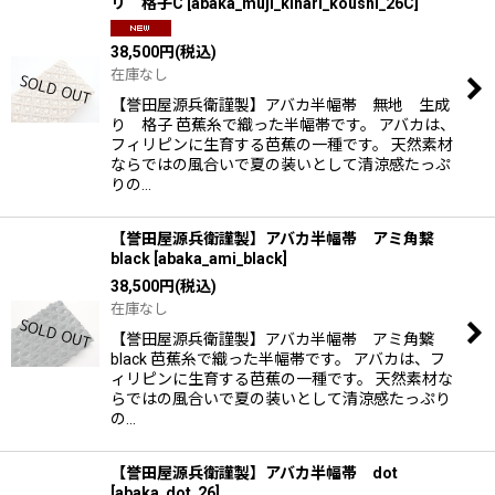
リ 格子C
[
abaka_muji_kinari_koushi_26C
]
38,500
円
(税込)
在庫なし
【誉田屋源兵衛謹製】アバカ半幅帯 無地 生成
り 格子 芭蕉糸で織った半幅帯です。 アバカは、
フィリピンに生育する芭蕉の一種です。 天然素材
ならではの風合いで夏の装いとして清涼感たっぷ
りの…
【誉田屋源兵衛謹製】アバカ半幅帯 アミ角繋
black
[
abaka_ami_black
]
38,500
円
(税込)
在庫なし
【誉田屋源兵衛謹製】アバカ半幅帯 アミ角繋
black 芭蕉糸で織った半幅帯です。 アバカは、フ
ィリピンに生育する芭蕉の一種です。 天然素材な
らではの風合いで夏の装いとして清涼感たっぷり
の…
【誉田屋源兵衛謹製】アバカ半幅帯 dot
[
abaka_dot_26
]