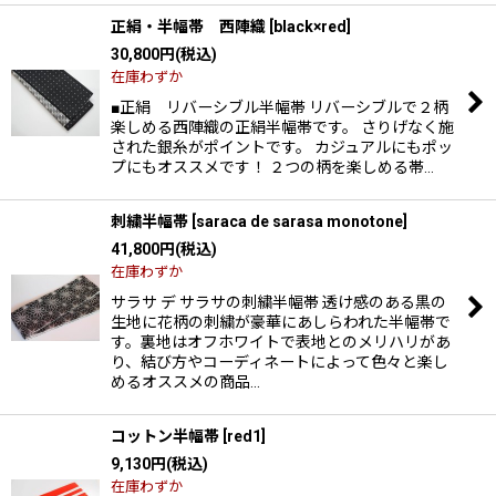
正絹・半幅帯 西陣織
[
black×red
]
30,800
円
(税込)
在庫わずか
■正絹 リバーシブル半幅帯 リバーシブルで２柄
楽しめる西陣織の正絹半幅帯です。 さりげなく施
された銀糸がポイントです。 カジュアルにもポッ
プにもオススメです！ ２つの柄を楽しめる帯…
刺繍半幅帯
[
saraca de sarasa monotone
]
41,800
円
(税込)
在庫わずか
サラサ デ サラサの刺繍半幅帯 透け感のある黒の
生地に花柄の刺繍が豪華にあしらわれた半幅帯で
す。裏地はオフホワイトで表地とのメリハリがあ
り、結び方やコーディネートによって色々と楽し
めるオススメの商品…
コットン半幅帯
[
red1
]
9,130
円
(税込)
在庫わずか