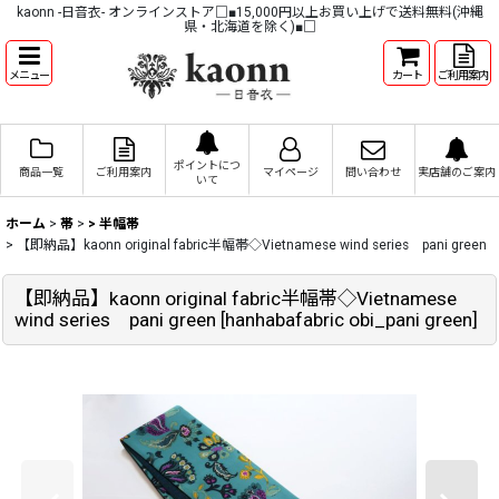
kaonn -日音衣- オンラインストア□■15,000円以上お買い上げで送料無料(沖縄
県・北海道を除く)■□
メニュー
カート
ご利用案内
ポイントにつ
商品一覧
ご利用案内
マイページ
問い合わせ
実店舗のご案内
いて
ホーム
>
帯
>
> 半幅帯
>
【即納品】kaonn original fabric半幅帯◇Vietnamese wind series pani green
【即納品】kaonn original fabric半幅帯◇Vietnamese
wind series pani green
[
hanhabafabric obi_pani green
]