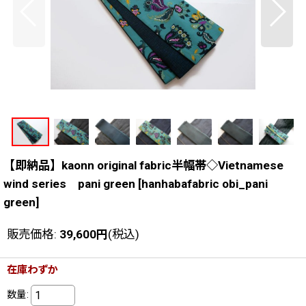
【即納品】kaonn original fabric半幅帯◇Vietnamese
wind series pani green
[
hanhabafabric obi_pani
green
]
販売価格
:
39,600
円
(税込)
在庫わずか
数量
: