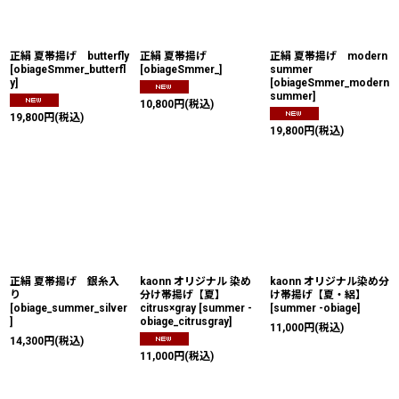
絞り込む
正絹 夏帯揚げ butterfly
正絹 夏帯揚げ
正絹 夏帯揚げ modern
[
obiageSmmer_butterfl
[
obiageSmmer_
]
summer
y
]
[
obiageSmmer_modern
summer
]
10,800
円
(税込)
19,800
円
(税込)
19,800
円
(税込)
正絹 夏帯揚げ 銀糸入
kaonn オリジナル 染め
kaonn オリジナル染め分
り
分け帯揚げ【夏】
け帯揚げ【夏・絽】
[
obiage_summer_silver
citrus×gray
[
summer -
[
summer -obiage
]
]
obiage_citrusgray
]
11,000
円
(税込)
14,300
円
(税込)
11,000
円
(税込)