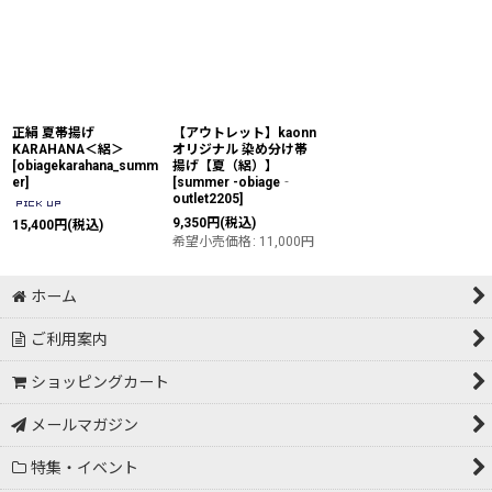
正絹 夏帯揚げ
【アウトレット】kaonn
KARAHANA＜絽＞
オリジナル 染め分け帯
[
obiagekarahana_summ
揚げ【夏（絽）】
er
]
[
summer -obiage‐
outlet2205
]
9,350
円
(税込)
15,400
円
(税込)
希望小売価格
:
11,000
円
ホーム
ご利用案内
ショッピングカート
メールマガジン
特集・イベント