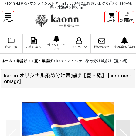
kaonn -日音衣- オンラインストア□■15,000円以上お買い上げで送料無料(沖縄
県・北海道を除く)■□
メニュー
カート
ご利用案内
ポイントにつ
商品一覧
ご利用案内
マイページ
問い合わせ
実店舗のご案内
いて
ホーム
>
帯揚げ
>
> 夏・帯揚げ
>
kaonn オリジナル染め分け帯揚げ【夏・絽】
kaonn オリジナル染め分け帯揚げ【夏・絽】
[
summer -
obiage
]