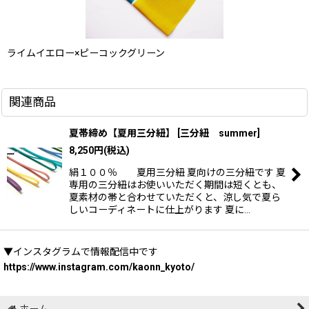
ライムイエロー×ピーコックグリーン
関連商品
夏帯締め【夏用三分紐】
[
三分紐 summer
]
8,250
円
(税込)
絹１００％ 夏用三分紐 夏向けの三分紐です 夏
専用の三分紐はお使いいただく期間は短くとも、
夏素材の帯と合わせていただくと、涼し気で夏ら
しいコーディネートに仕上がります 夏に…
▼インスタグラムで情報配信中です
https://www.instagram.com/kaonn_kyoto/