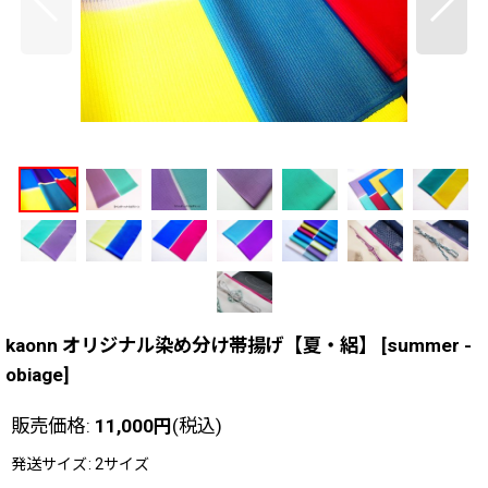
kaonn オリジナル染め分け帯揚げ【夏・絽】
[
summer -
obiage
]
販売価格
:
11,000
円
(税込)
発送サイズ
:
2サイズ