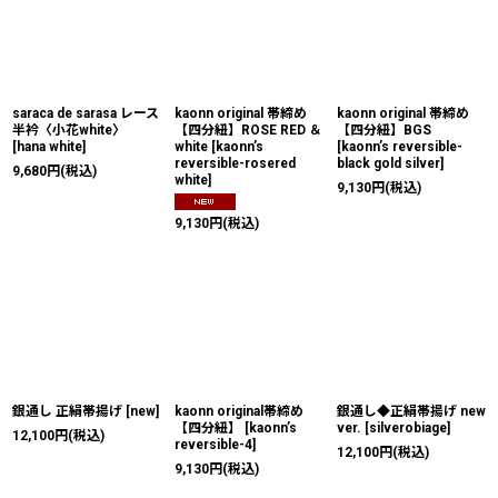
saraca de sarasa レース
kaonn original 帯締め
kaonn original 帯締め
半衿〈小花white〉
【四分紐】ROSE RED ＆
【四分紐】BGS
[
hana white
]
white
[
kaonn’s
[
kaonn’s reversible-
reversible-rosered
black gold silver
]
9,680
円
(税込)
white
]
9,130
円
(税込)
9,130
円
(税込)
銀通し 正絹帯揚げ
[
new
]
kaonn original帯締め
銀通し◆正絹帯揚げ new
【四分紐】
[
kaonn’s
ver.
[
silverobiage
]
12,100
円
(税込)
reversible-4
]
12,100
円
(税込)
9,130
円
(税込)