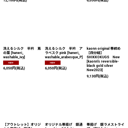
12,100
円
(税込)
6,050
円
(税込)
洗えるシルク 半衿 蔦
洗えるシルク 半衿 ア
kaonn original 帯締め
の葉
[
haneri_
ラベスク pink
[
haneri_
【四分紐】
washable_ivy
]
washable_arabesque_P
]
SHIKKOKUGS New
[
kaonn’s reversible-
black gold silver
6,050
円
(税込)
6,050
円
(税込)
New2023
]
9,130
円
(税込)
【アウトレット】オリジ
オリジナル帯揚げ 銀通
帯揚げ 銀ラメストライ