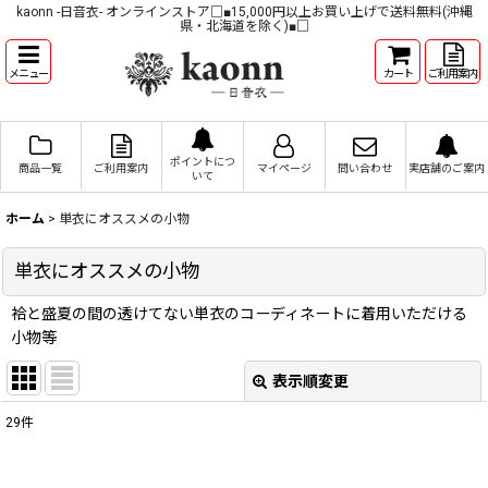
kaonn -日音衣- オンラインストア□■15,000円以上お買い上げで送料無料(沖縄
県・北海道を除く)■□
メニュー
カート
ご利用案内
ポイントにつ
商品一覧
ご利用案内
マイページ
問い合わせ
実店舗のご案内
いて
ホーム
>
単衣にオススメの小物
単衣にオススメの小物
袷と盛夏の間の透けてない単衣のコーディネートに着用いただける
小物等
表示順変更
閉じる
29
件
表示数
: