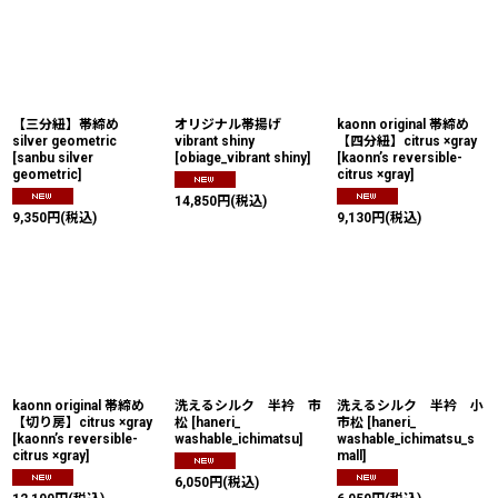
並び順
:
絞り込む
【三分紐】帯締め
オリジナル帯揚げ
kaonn original 帯締め
silver geometric
vibrant shiny
【四分紐】citrus ×gray
[
sanbu silver
[
obiage_vibrant shiny
]
[
kaonn’s reversible-
geometric
]
citrus ×gray
]
14,850
円
(税込)
9,350
円
(税込)
9,130
円
(税込)
kaonn original 帯締め
洗えるシルク 半衿 市
洗えるシルク 半衿 小
【切り房】citrus ×gray
松
[
haneri_
市松
[
haneri_
[
kaonn’s reversible-
washable_ichimatsu
]
washable_ichimatsu_s
citrus ×gray
]
mall
]
6,050
円
(税込)