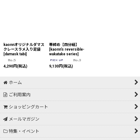
kaonnオリジナルダマス
帯締め【四分紐】
クレースラメ入り足袋
[
kaonn’s reversible-
[
damask tabi
]
wakatake series
]
4,290
円
(税込)
9,130
円
(税込)
ホーム
ご利用案内
ショッピングカート
メールマガジン
特集・イベント