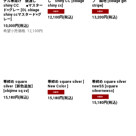
ナル帯揚げ 銀通し
し shiny CC
[
obiage
プ 絹地
[
obiage gin
shiny CC ■マスター
shiny cc
]
stripe
]
ド×グレー
[
OL obiage
shiny ccマスタード×グ
12,100
円
(税込)
13,200
円
(税込)
レー
]
10,000
円
(税込)
希望小売価格
:
12,100
円
帯締め square
帯締め square silver [
帯締め square silver
silver【新色追加】
New Color ]
newSS
[
square
[
obijime sq sv
]
silvernewss
]
15,180
円
(税込)
15,180
円
(税込)
15,180
円
(税込)