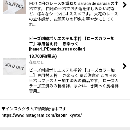
白地に白のレースを重ねた saraca de sarasa の半
衿です。 白地の半衿でお洒落を楽しみたい時な
ど、様々なシーンにオススメです。 大花のレース
の立体感が、お顔周りの印象を華やかにしてく
れ…
ビーズ刺繍ポリエステル半衿 【ローズカラー加
工】専用替え衿 き楽っく
[
haneri_PEbeads_rose collar
]
18,700
円
(税込)
在庫なし
ビーズ刺繍ポリエステル半衿 【ローズカラー加
工】専用替え衿 き楽っく ※ご注意※ こちらの
半衿はファスナー加工済みの商品です。 ローズカ
ラー加工済みの長襦袢、または、き楽っく長襦袢
専用…
▼インスタグラムで情報配信中です
https://www.instagram.com/kaonn_kyoto/