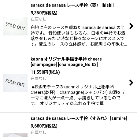
saraca de sarasa レース半衿〈菱〉
[
hishi
]
9,350
円
(税込)
在庫なし
白地に白のレースを重ねた saraca de sarasa の半
衿です。 普段使いはもちろん、白地の半衿でお洒
落を楽しみたい時など様々なシーンにオススメで
す。菱型のレースの立体感が、お顔周りの印象を…
kaonn オリジナル手描き半衿 cheers
[champagne]
[
champagne_No.03
]
11,550
円
(税込)
在庫なし
■お酒モチーフのkaonnオリジナル正絹半衿
cheers(乾杯) champagne(シャンパン) お酒をテ
ーマに職人が一点一点、手描きしているもので
す。 オリジナリティあふれる半衿で華…
saraca de sarasa レース半衿〈すみれ〉
[
sumire
]
9,680
円
(税込)
在庫なし