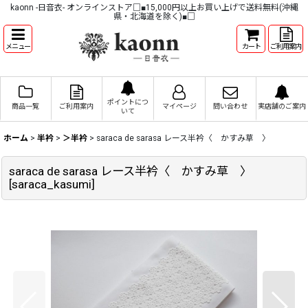
kaonn -日音衣- オンラインストア□■15,000円以上お買い上げで送料無料(沖縄
県・北海道を除く)■□
メニュー
カート
ご利用案内
ポイントにつ
商品一覧
ご利用案内
マイページ
問い合わせ
実店舗のご案内
いて
ホーム
>
半衿
>
＞半衿
>
saraca de sarasa レース半衿〈 かすみ草 〉
saraca de sarasa レース半衿〈 かすみ草 〉
[
saraca_kasumi
]