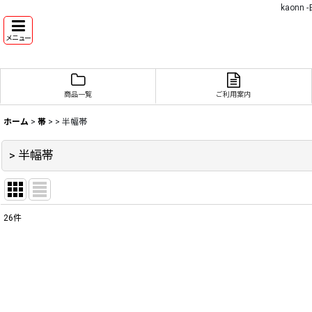
kaon
メニュー
商品一覧
ご利用案内
ホーム
>
帯
>
> 半幅帯
> 半幅帯
26
件
表示数
:
並び順
: