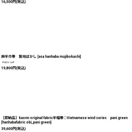
16,500
円
(税込)
麻半巾帯 無地ぼかし
[
asa hanhaba mujibokashi
]
19,800
円
(税込)
【即納品】kaonn original fabric半幅帯◇Vietnamese wind series pani green
[
hanhabafabric obi_pani green
]
39,600
円
(税込)