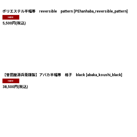
ポリエステル半幅帯 reversible pattern
[
PEhanhaba_reversible_pattern
]
5,500
円
(税込)
【誉田屋源兵衛謹製】アバカ半幅帯 格子 black
[
abaka_koushi_black
]
38,500
円
(税込)