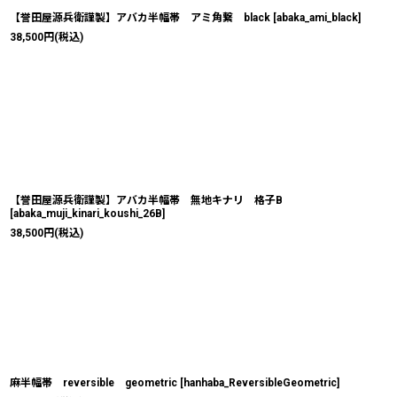
【誉田屋源兵衛謹製】アバカ半幅帯 アミ角繋 black
[
abaka_ami_black
]
38,500
円
(税込)
【誉田屋源兵衛謹製】アバカ半幅帯 無地キナリ 格子B
[
abaka_muji_kinari_koushi_26B
]
38,500
円
(税込)
麻半幅帯 reversible geometric
[
hanhaba_ReversibleGeometric
]