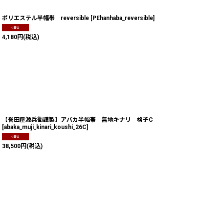
ポリエステル半幅帯 reversible
[
PEhanhaba_reversible
]
4,180
円
(税込)
【誉田屋源兵衛謹製】アバカ半幅帯 無地キナリ 格子C
[
abaka_muji_kinari_koushi_26C
]
38,500
円
(税込)