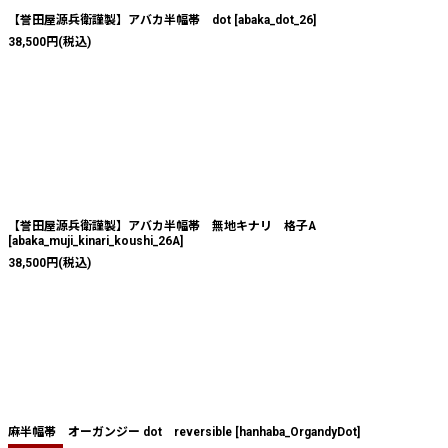
【誉田屋源兵衛謹製】アバカ半幅帯 dot
[
abaka_dot_26
]
38,500
円
(税込)
【誉田屋源兵衛謹製】アバカ半幅帯 無地キナリ 格子A
[
abaka_muji_kinari_koushi_26A
]
38,500
円
(税込)
麻半幅帯 オーガンジー dot reversible
[
hanhaba_OrgandyDot
]