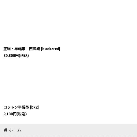
正絹・半幅帯 西陣織
[
black×red
]
30,800
円
(税込)
コットン半幅帯
[
bk2
]
9,130
円
(税込)
ホーム