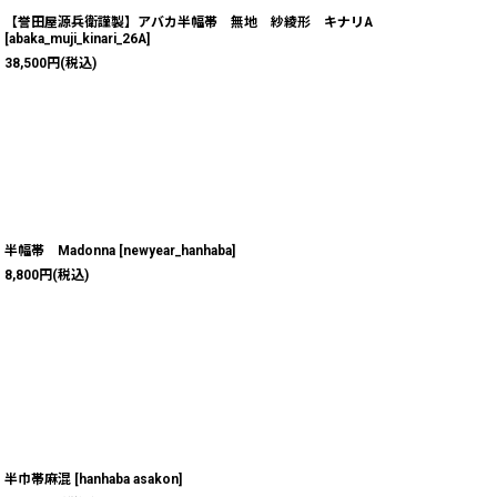
【誉田屋源兵衛謹製】アバカ半幅帯 無地 紗綾形 キナリA
[
abaka_muji_kinari_26A
]
38,500
円
(税込)
半幅帯 Madonna
[
newyear_hanhaba
]
8,800
円
(税込)
半巾帯麻混
[
hanhaba asakon
]