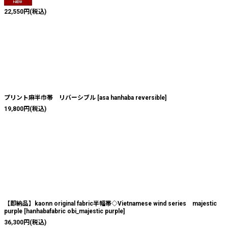
22,550
円
(税込)
プリント麻半巾帯 リバーシブル
[
asa hanhaba reversible
]
19,800
円
(税込)
【即納品】kaonn original fabric半幅帯◇Vietnamese wind series majestic
purple
[
hanhabafabric obi_majestic purple
]
36,300
円
(税込)