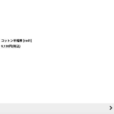
コットン半幅帯
[
red1
]
9,130
円
(税込)