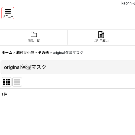
kaon
メニュー
商品一覧
ご利用案内
ホーム
>
着付け小物・その他
>
original保湿マスク
original保湿マスク
1
件
表示数
:
並び順
: