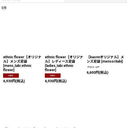
5
件
表示数
:
並び順
:
絞り込む
ethnic flower【オリジナ
ethnic flower【オリジナ
【kaonnオリジナル】メ
ル】メンズ足袋
ル】レディース足袋
ンズ足袋
[
mensoritabi
]
[
mens_tabi ethnic
[
ladies_tabi ethnic
flower
]
flower
]
6,600
円
(税込)
6,930
円
(税込)
6,930
円
(税込)