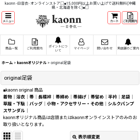
kaonn -日音衣- オンラインストア□■15,000円以上お買い上げで送料無料(沖縄
県・北海道を除く)■□
メニュー
カート
ご利用案内
ポイントにつ
商品一覧
ご利用案内
マイページ
問い合わせ
実店舗のご案内
いて
ホーム
>
kaonnオリジナル
>
original足袋
original足袋
■kaonn original 商品
着物
｜
浴衣
｜
帯
｜
長襦袢
｜
帯締め
｜
帯揚げ
｜
帯留め
｜
半衿
｜
足袋
｜
草履・下駄
｜
バッグ
｜
小物・アクセサリー・その他
｜
シルクパンプ
スサンダル
｜
kaonnオリジナル商品は店頭またはkaonnオンラインストアのみのお
取り扱いとなります。
表示順変更
閉じる