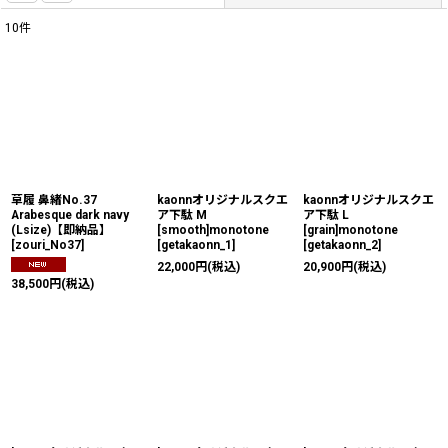
10
件
表示数
:
並び順
:
絞り込む
草履 鼻緒No.37
kaonnオリジナルスクエ
kaonnオリジナルスクエ
Arabesque dark navy
ア下駄 M
ア下駄 L
(Lsize)【即納品】
[smooth]monotone
[grain]monotone
[
zouri_No37
]
[
getakaonn_1
]
[
getakaonn_2
]
22,000
円
(税込)
20,900
円
(税込)
38,500
円
(税込)