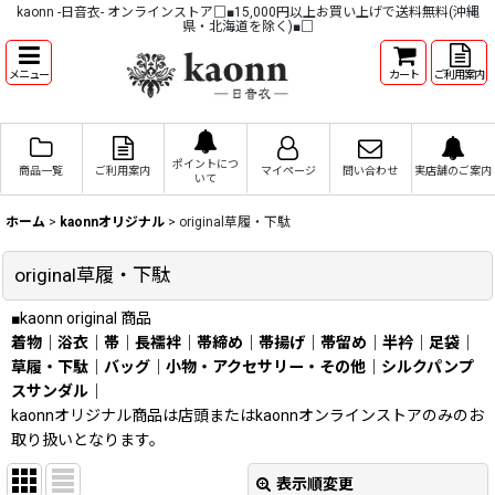
kaonn -日音衣- オンラインストア□■15,000円以上お買い上げで送料無料(沖縄
県・北海道を除く)■□
メニュー
カート
ご利用案内
ポイントにつ
商品一覧
ご利用案内
マイページ
問い合わせ
実店舗のご案内
いて
ホーム
>
kaonnオリジナル
>
original草履・下駄
original草履・下駄
■kaonn original 商品
着物
｜
浴衣
｜
帯
｜
長襦袢
｜
帯締め
｜
帯揚げ
｜
帯留め
｜
半衿
｜
足袋
｜
草履・下駄
｜
バッグ
｜
小物・アクセサリー・その他
｜
シルクパンプ
スサンダル
｜
kaonnオリジナル商品は店頭またはkaonnオンラインストアのみのお
取り扱いとなります。
表示順変更
閉じる