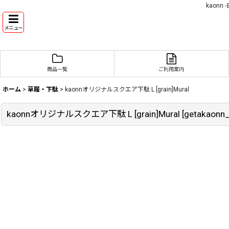
kaon
メニュー
商品一覧
ご利用案内
ホーム
>
草履・下駄
>
kaonnオリジナルスクエア下駄 L [grain]Mural
kaonnオリジナルスクエア下駄 L [grain]Mural
[
getakaonn