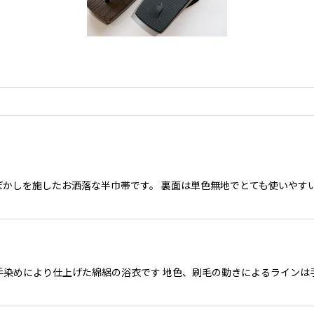
ぼかしを施したお洒落な半巾帯です。 裏面は単色無地でとても使いやす
人が手染めにより仕上げた綿絽の浴衣です 地色、刷毛の動きによるライン