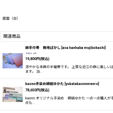
底面（台）
関連商品
麻半巾帯 無地ぼかし
[
asa hanhaba mujibokashi
]
19,800
円
(税込)
涼やかな本麻の半幅帯です。 上質な近江の麻に美しい
ます。 浴…
kaonn手染め綿絽ゆかた
[
yukatakaonnmenro
]
78,650
円
(税込)
kaonn オリジナル手染め 綿絽ゆかた 一点一点職
点も…