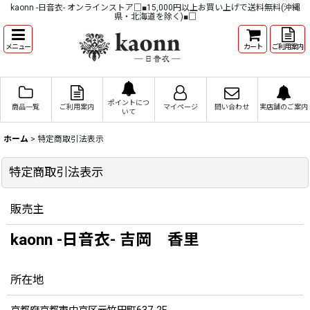
kaonn -日音衣- オンラインストア□■15,000円以上お買い上げで送料無料(沖縄
県・北海道を除く)■□
メニュー
カート
ご利用案内
ポイントにつ
商品一覧
ご利用案内
マイページ
問い合わせ
実店舗のご案内
いて
ホーム
>
特定商取引法表示
特定商取引法表示
販売主
kaonn -日音衣- 吉岡 香里
所在地
京都府京都市中京区元竹田町637-2F