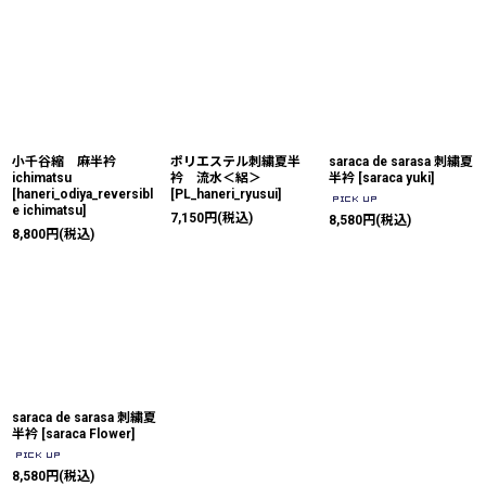
小千谷縮 麻半衿
ポリエステル刺繍夏半
saraca de sarasa 刺繍夏
ichimatsu
衿 流水＜絽＞
半衿
[
saraca yuki
]
[
haneri_odiya_reversibl
[
PL_haneri_ryusui
]
e ichimatsu
]
7,150
円
(税込)
8,580
円
(税込)
8,800
円
(税込)
saraca de sarasa 刺繍夏
半衿
[
saraca Flower
]
8,580
円
(税込)