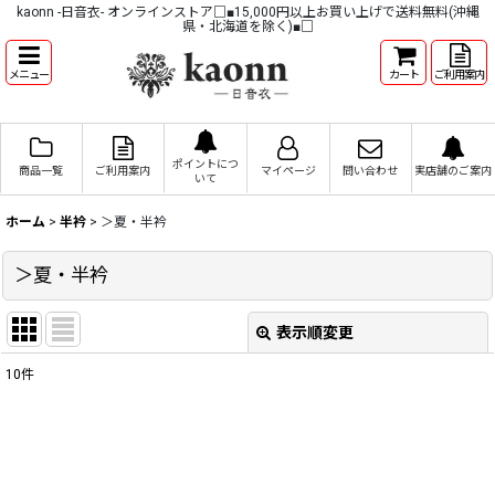
kaonn -日音衣- オンラインストア□■15,000円以上お買い上げで送料無料(沖縄
県・北海道を除く)■□
メニュー
カート
ご利用案内
ポイントにつ
商品一覧
ご利用案内
マイページ
問い合わせ
実店舗のご案内
いて
ホーム
>
半衿
>
＞夏・半衿
＞夏・半衿
表示順変更
閉じる
10
件
表示数
:
並び順
: