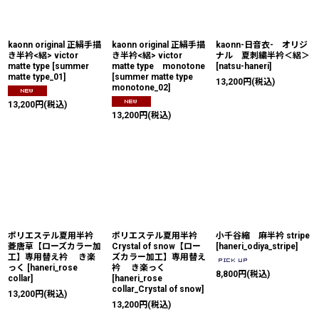
絞り込む
kaonn original 正絹手描
kaonn original 正絹手描
kaonn-日音衣- オリジ
き半衿<絽> victor
き半衿<絽> victor
ナル 夏刺繍半衿＜絽＞
matte type
[
summer
matte type monotone
[
natsu-haneri
]
matte type_01
]
[
summer matte type
13,200
円
(税込)
monotone_02
]
13,200
円
(税込)
13,200
円
(税込)
ポリエステル夏用半衿
ポリエステル夏用半衿
小千谷縮 麻半衿 stripe
菱唐草【ローズカラー加
Crystal of snow【ロー
[
haneri_odiya_stripe
]
工】専用替え衿 き楽
ズカラー加工】専用替え
っく
[
haneri_rose
衿 き楽っく
8,800
円
(税込)
collar
]
[
haneri_rose
collar_Crystal of snow
]
13,200
円
(税込)
13,200
円
(税込)