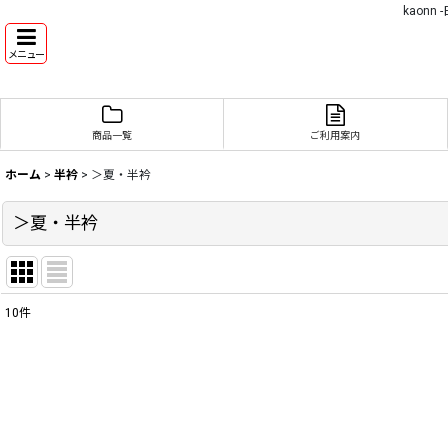
kaon
メニュー
商品一覧
ご利用案内
ホーム
>
半衿
>
＞夏・半衿
＞夏・半衿
10
件
表示数
:
並び順
: