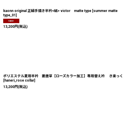
kaonn original 正絹手描き半衿<絽> victor matte type
[
summer matte
type_01
]
13,200
円
(税込)
ポリエステル夏用半衿 菱唐草【ローズカラー加工】専用替え衿 き楽っく
[
haneri_rose collar
]
13,200
円
(税込)