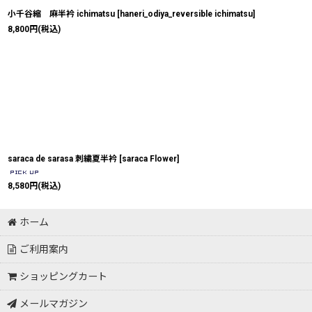
小千谷縮 麻半衿 ichimatsu
[
haneri_odiya_reversible ichimatsu
]
8,800
円
(税込)
saraca de sarasa 刺繍夏半衿
[
saraca Flower
]
8,580
円
(税込)
ホーム
ご利用案内
ショッピングカート
メールマガジン