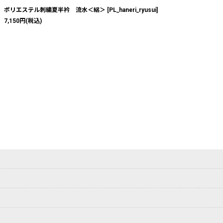
ポリエステル刺繍夏半衿 流水＜絽＞
[
PL_haneri_ryusui
]
7,150
円
(税込)