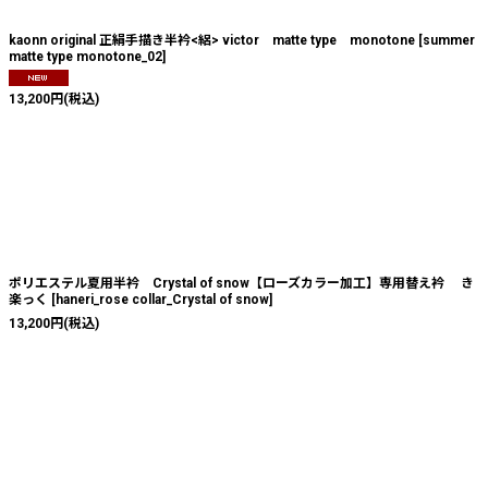
kaonn original 正絹手描き半衿<絽> victor matte type monotone
[
summer
matte type monotone_02
]
13,200
円
(税込)
ポリエステル夏用半衿 Crystal of snow【ローズカラー加工】専用替え衿 き
楽っく
[
haneri_rose collar_Crystal of snow
]
13,200
円
(税込)