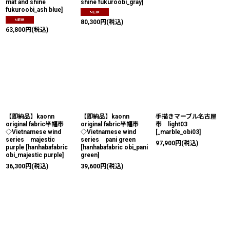
mat and shine
shine fukuroobi_gray
]
fukuroobi_ash blue
]
80,300
円
(税込)
63,800
円
(税込)
【即納品】kaonn
【即納品】kaonn
手描きマーブル名古屋
original fabric半幅帯
original fabric半幅帯
帯 light03
◇Vietnamese wind
◇Vietnamese wind
[
_marble_obi03
]
series majestic
series pani green
97,900
円
(税込)
purple
[
hanhabafabric
[
hanhabafabric obi_pani
obi_majestic purple
]
green
]
36,300
円
(税込)
39,600
円
(税込)