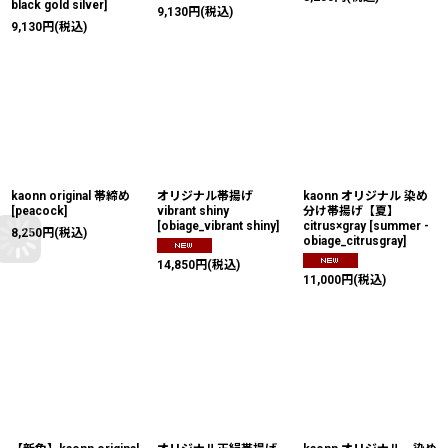
black gold silver
]
9,130
円
(税込)
9,130
円
(税込)
kaonn original 帯締め
オリジナル帯揚げ
kaonn オリジナル 染め
[
peacock
]
vibrant shiny
分け帯揚げ【夏】
[
obiage_vibrant shiny
]
citrus×gray
[
summer -
8,250
円
(税込)
obiage_citrusgray
]
14,850
円
(税込)
11,000
円
(税込)