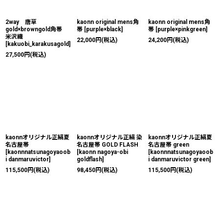
2way 唐草
kaonn original mens角
kaonn original mens角
gold×browngold角帯
帯
[
purple×black
]
帯
[
purple×pinkgreen
]
米沢織
22,000
円
(税込)
24,200
円
(税込)
[
kakuobi_karakusagold
]
27,500
円
(税込)
kaonnオリジナル正絹夏
kaonnオリジナル正絹 染
kaonnオリジナル正絹夏
名古屋帯
名古屋帯 GOLD FLASH
名古屋帯 green
[
kaonnnatsunagoyaoob
[
kaonn nagoya-obi
[
kaonnnatsunagoyaoob
i danmaruvictor
]
goldflash
]
i danmaruvictor green
]
115,500
円
(税込)
98,450
円
(税込)
115,500
円
(税込)