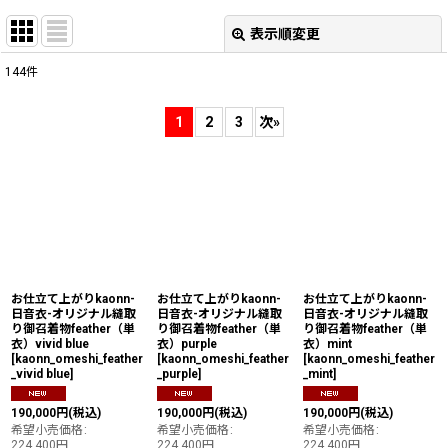
表示順変更
閉じる
144
件
表示数
:
1
2
3
次
»
並び順
:
絞り込む
お仕立て上がりkaonn-
お仕立て上がりkaonn-
お仕立て上がりkaonn-
日音衣-オリジナル縫取
日音衣-オリジナル縫取
日音衣-オリジナル縫取
り御召着物feather（単
り御召着物feather（単
り御召着物feather（単
衣）vivid blue
衣）purple
衣）mint
[
kaonn_omeshi_feather
[
kaonn_omeshi_feather
[
kaonn_omeshi_feather
_vivid blue
]
_purple
]
_mint
]
190,000
円
(税込)
190,000
円
(税込)
190,000
円
(税込)
希望小売価格
:
希望小売価格
:
希望小売価格
:
224,400
円
224,400
円
224,400
円