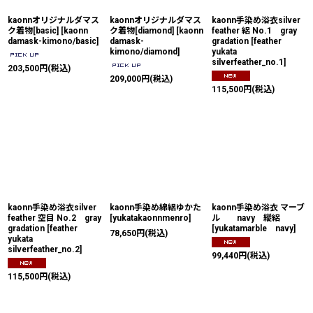
kaonnオリジナルダマス
kaonnオリジナルダマス
kaonn手染め浴衣silver
ク着物[basic]
[
kaonn
ク着物[diamond]
[
kaonn
feather 絽 No.1 gray
damask-kimono/basic
]
damask-
gradation
[
feather
kimono/diamond
]
yukata
silverfeather_no.1
]
203,500
円
(税込)
209,000
円
(税込)
115,500
円
(税込)
kaonn手染め浴衣silver
kaonn手染め綿絽ゆかた
kaonn手染め浴衣 マーブ
feather 空目 No.2 gray
[
yukatakaonnmenro
]
ル navy 縦絽
gradation
[
feather
[
yukatamarble navy
]
78,650
円
(税込)
yukata
silverfeather_no.2
]
99,440
円
(税込)
115,500
円
(税込)