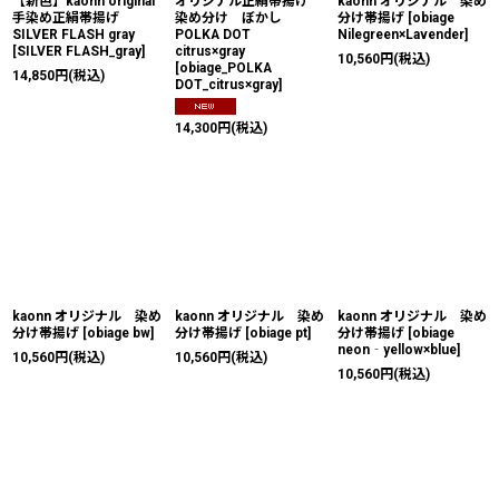
【新色】kaonn original
オリジナル正絹帯揚げ
kaonn オリジナル 染め
手染め正絹帯揚げ
染め分け ぼかし
分け帯揚げ
[
obiage
SILVER FLASH gray
POLKA DOT
Nilegreen×Lavender
]
[
SILVER FLASH_gray
]
citrus×gray
10,560
円
(税込)
[
obiage_POLKA
14,850
円
(税込)
DOT_citrus×gray
]
14,300
円
(税込)
kaonn オリジナル 染め
kaonn オリジナル 染め
kaonn オリジナル 染め
分け帯揚げ
[
obiage bw
]
分け帯揚げ
[
obiage pt
]
分け帯揚げ
[
obiage
neon‐yellow×blue
]
10,560
円
(税込)
10,560
円
(税込)
10,560
円
(税込)