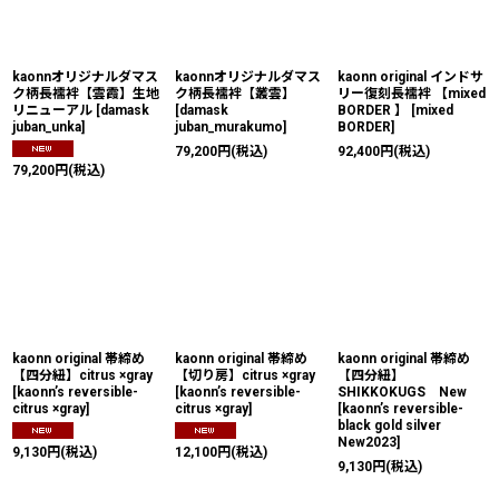
kaonnオリジナルダマス
kaonnオリジナルダマス
kaonn original インドサ
ク柄長襦袢【雲霞】生地
ク柄長襦袢【叢雲】
リー復刻長襦袢 【mixed
リニューアル
[
damask
[
damask
BORDER 】
[
mixed
juban_unka
]
juban_murakumo
]
BORDER
]
79,200
円
(税込)
92,400
円
(税込)
79,200
円
(税込)
kaonn original 帯締め
kaonn original 帯締め
kaonn original 帯締め
【四分紐】citrus ×gray
【切り房】citrus ×gray
【四分紐】
[
kaonn’s reversible-
[
kaonn’s reversible-
SHIKKOKUGS New
citrus ×gray
]
citrus ×gray
]
[
kaonn’s reversible-
black gold silver
New2023
]
9,130
円
(税込)
12,100
円
(税込)
9,130
円
(税込)