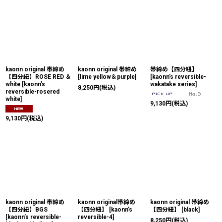
kaonn original 帯締め
kaonn original 帯締め
帯締め【四分紐】
【四分紐】ROSE RED ＆
[
lime yellow＆purple
]
[
kaonn’s reversible-
white
[
kaonn’s
wakatake series
]
8,250
円
(税込)
reversible-rosered
white
]
9,130
円
(税込)
9,130
円
(税込)
kaonn original 帯締め
kaonn original帯締め
kaonn original 帯締め
【四分紐】BGS
【四分紐】
[
kaonn’s
【四分紐】
[
black
]
[
kaonn’s reversible-
reversible-4
]
8,250
円
(税込)