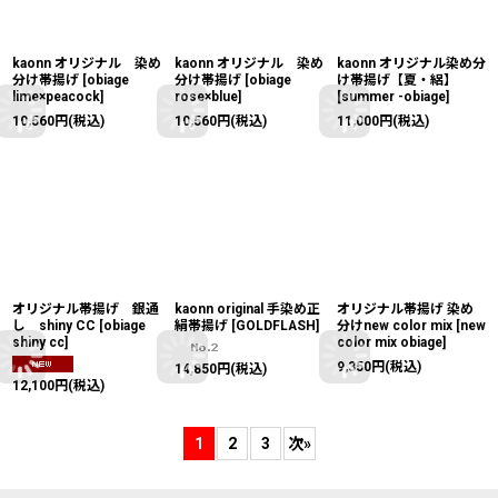
kaonn オリジナル 染め
kaonn オリジナル 染め
kaonn オリジナル染め分
分け帯揚げ
[
obiage
分け帯揚げ
[
obiage
け帯揚げ【夏・絽】
lime×peacock
]
rose×blue
]
[
summer -obiage
]
10,560
円
(税込)
10,560
円
(税込)
11,000
円
(税込)
オリジナル帯揚げ 銀通
kaonn original 手染め正
オリジナル帯揚げ 染め
し shiny CC
[
obiage
絹帯揚げ
[
GOLDFLASH
]
分けnew color mix
[
new
shiny cc
]
color mix obiage
]
9,350
円
(税込)
14,850
円
(税込)
12,100
円
(税込)
1
2
3
次
»