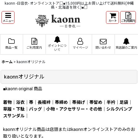
kaonn -日音衣- オンラインストア□■15,000円以上お買い上げで送料無料(沖縄
県・北海道を除く)■□
メニュー
カート
ご利用案内
ポイントにつ
商品一覧
ご利用案内
マイページ
問い合わせ
実店舗のご案内
いて
ホーム
>
kaonnオリジナル
kaonnオリジナル
■kaonn original 商品
着物
｜
浴衣
｜
帯
｜
長襦袢
｜
帯締め
｜
帯揚げ
｜
帯留め
｜
半衿
｜
足袋
｜
草履・下駄
｜
バッグ
｜
小物・アクセサリー・その他
｜
シルクパンプ
スサンダル
｜
kaonnオリジナル商品は店頭またはkaonnオンラインストアのみのお
取り扱いとなります。