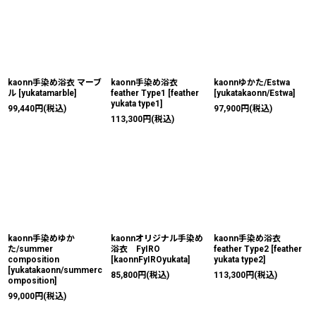
kaonn手染め浴衣 マーブ
kaonn手染め浴衣
kaonnゆかた/Estwa
ル
[
yukatamarble
]
feather Type1
[
feather
[
yukatakaonn/Estwa
]
yukata type1
]
99,440
円
(税込)
97,900
円
(税込)
113,300
円
(税込)
kaonn手染めゆか
kaonnオリジナル手染め
kaonn手染め浴衣
た/summer
浴衣 FyIRO
feather Type2
[
feather
composition
[
kaonnFyIROyukata
]
yukata type2
]
[
yukatakaonn/summerc
85,800
円
(税込)
113,300
円
(税込)
omposition
]
99,000
円
(税込)