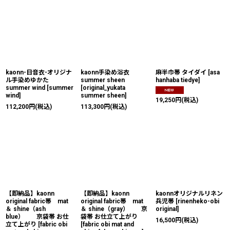
kaonn-日音衣-オリジナ
kaonn手染め浴衣
麻半巾帯 タイダイ
[
asa
ル手染めゆかた
summer sheen
hanhaba tiedye
]
summer wind
[
summer
[
original_yukata
wind
]
summer sheen
]
19,250
円
(税込)
112,200
円
(税込)
113,300
円
(税込)
【即納品】kaonn
【即納品】kaonn
kaonnオリジナルリネン
original fabric帯 mat
original fabric帯 mat
兵児帯
[
rinenheko-obi
＆ shine（ash
＆ shine（gray） 京
original
]
blue） 京袋帯 お仕
袋帯 お仕立て上がり
16,500
円
(税込)
立て上がり
[
fabric obi
[
fabric obi mat and