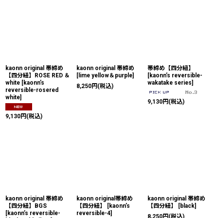
kaonn original 帯締め
kaonn original 帯締め
帯締め【四分紐】
【四分紐】ROSE RED ＆
[
lime yellow＆purple
]
[
kaonn’s reversible-
white
[
kaonn’s
wakatake series
]
8,250
円
(税込)
reversible-rosered
white
]
9,130
円
(税込)
9,130
円
(税込)
kaonn original 帯締め
kaonn original帯締め
kaonn original 帯締め
【四分紐】BGS
【四分紐】
[
kaonn’s
【四分紐】
[
black
]
[
kaonn’s reversible-
reversible-4
]
8,250
円
(税込)