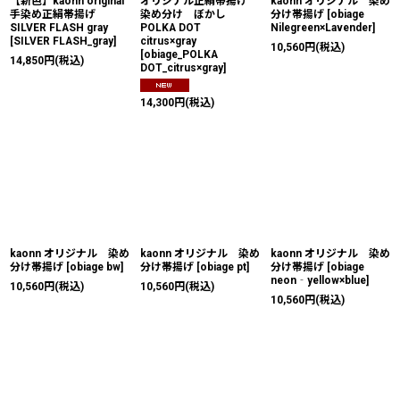
【新色】kaonn original
オリジナル正絹帯揚げ
kaonn オリジナル 染め
手染め正絹帯揚げ
染め分け ぼかし
分け帯揚げ
[
obiage
SILVER FLASH gray
POLKA DOT
Nilegreen×Lavender
]
[
SILVER FLASH_gray
]
citrus×gray
10,560
円
(税込)
[
obiage_POLKA
14,850
円
(税込)
DOT_citrus×gray
]
14,300
円
(税込)
kaonn オリジナル 染め
kaonn オリジナル 染め
kaonn オリジナル 染め
分け帯揚げ
[
obiage bw
]
分け帯揚げ
[
obiage pt
]
分け帯揚げ
[
obiage
neon‐yellow×blue
]
10,560
円
(税込)
10,560
円
(税込)
10,560
円
(税込)