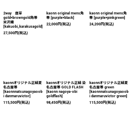
2way 唐草
kaonn original mens角
kaonn original mens角
gold×browngold角帯
帯
[
purple×black
]
帯
[
purple×pinkgreen
]
米沢織
22,000
円
(税込)
24,200
円
(税込)
[
kakuobi_karakusagold
]
27,500
円
(税込)
kaonnオリジナル正絹夏
kaonnオリジナル正絹 染
kaonnオリジナル正絹夏
名古屋帯
名古屋帯 GOLD FLASH
名古屋帯 green
[
kaonnnatsunagoyaoob
[
kaonn nagoya-obi
[
kaonnnatsunagoyaoob
i danmaruvictor
]
goldflash
]
i danmaruvictor green
]
115,500
円
(税込)
98,450
円
(税込)
115,500
円
(税込)