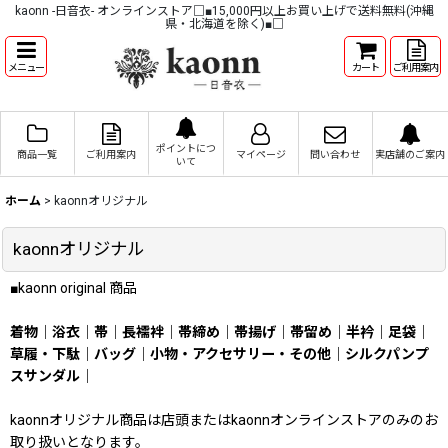
kaonn -日音衣- オンラインストア□■15,000円以上お買い上げで送料無料(沖縄
県・北海道を除く)■□
メニュー
カート
ご利用案内
ポイントにつ
商品一覧
ご利用案内
マイページ
問い合わせ
実店舗のご案内
いて
ホーム
>
kaonnオリジナル
kaonnオリジナル
■kaonn original 商品
着物
｜
浴衣
｜
帯
｜
長襦袢
｜
帯締め
｜
帯揚げ
｜
帯留め
｜
半衿
｜
足袋
｜
草履・下駄
｜
バッグ
｜
小物・アクセサリー・その他
｜
シルクパンプ
スサンダル
｜
kaonnオリジナル商品は店頭またはkaonnオンラインストアのみのお
取り扱いとなります。