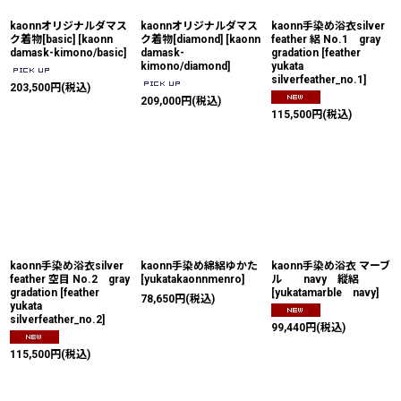
kaonnオリジナルダマス
kaonnオリジナルダマス
kaonn手染め浴衣silver
ク着物[basic]
[
kaonn
ク着物[diamond]
[
kaonn
feather 絽 No.1 gray
damask-kimono/basic
]
damask-
gradation
[
feather
kimono/diamond
]
yukata
silverfeather_no.1
]
203,500
円
(税込)
209,000
円
(税込)
115,500
円
(税込)
kaonn手染め浴衣silver
kaonn手染め綿絽ゆかた
kaonn手染め浴衣 マーブ
feather 空目 No.2 gray
[
yukatakaonnmenro
]
ル navy 縦絽
gradation
[
feather
[
yukatamarble navy
]
78,650
円
(税込)
yukata
silverfeather_no.2
]
99,440
円
(税込)
115,500
円
(税込)