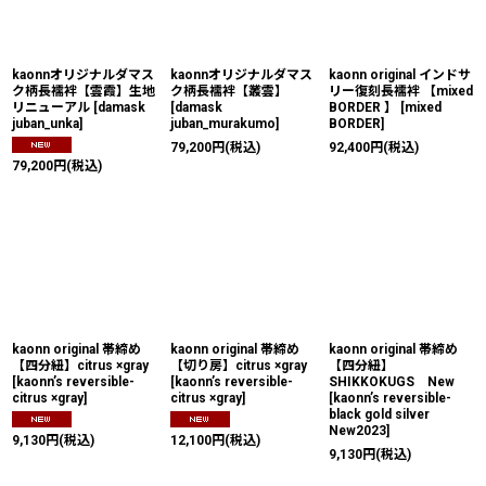
kaonnオリジナルダマス
kaonnオリジナルダマス
kaonn original インドサ
ク柄長襦袢【雲霞】生地
ク柄長襦袢【叢雲】
リー復刻長襦袢 【mixed
リニューアル
[
damask
[
damask
BORDER 】
[
mixed
juban_unka
]
juban_murakumo
]
BORDER
]
79,200
円
(税込)
92,400
円
(税込)
79,200
円
(税込)
kaonn original 帯締め
kaonn original 帯締め
kaonn original 帯締め
【四分紐】citrus ×gray
【切り房】citrus ×gray
【四分紐】
[
kaonn’s reversible-
[
kaonn’s reversible-
SHIKKOKUGS New
citrus ×gray
]
citrus ×gray
]
[
kaonn’s reversible-
black gold silver
New2023
]
9,130
円
(税込)
12,100
円
(税込)
9,130
円
(税込)