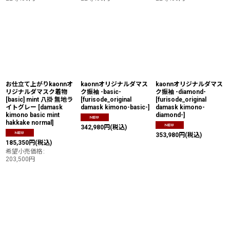
お仕立て上がりkaonnオ
kaonnオリジナルダマス
kaonnオリジナルダマス
リジナルダマスク着物
ク振袖 -basic-
ク振袖 -diamond-
[basic] mint 八掛 無地ラ
[
furisode_original
[
furisode_original
イトグレー
[
damask
damask kimono-basic-
]
damask kimono-
kimono basic mint
diamond-
]
hakkake normal
]
342,980
円
(税込)
353,980
円
(税込)
185,350
円
(税込)
希望小売価格
:
203,500
円