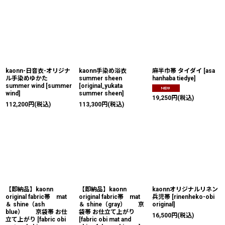
kaonn-日音衣-オリジナ
kaonn手染め浴衣
麻半巾帯 タイダイ
[
asa
ル手染めゆかた
summer sheen
hanhaba tiedye
]
summer wind
[
summer
[
original_yukata
wind
]
summer sheen
]
19,250
円
(税込)
112,200
円
(税込)
113,300
円
(税込)
【即納品】kaonn
【即納品】kaonn
kaonnオリジナルリネン
original fabric帯 mat
original fabric帯 mat
兵児帯
[
rinenheko-obi
＆ shine（ash
＆ shine（gray） 京
original
]
blue） 京袋帯 お仕
袋帯 お仕立て上がり
16,500
円
(税込)
立て上がり
[
fabric obi
[
fabric obi mat and