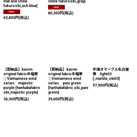
mat and shine
shine fukuroobi_gray
]
fukuroobi_ash blue
]
80,300
円
(税込)
63,800
円
(税込)
【即納品】kaonn
【即納品】kaonn
手描きマーブル名古屋
original fabric半幅帯
original fabric半幅帯
帯 light03
◇Vietnamese wind
◇Vietnamese wind
[
_marble_obi03
]
series majestic
series pani green
97,900
円
(税込)
purple
[
hanhabafabric
[
hanhabafabric obi_pani
obi_majestic purple
]
green
]
36,300
円
(税込)
39,600
円
(税込)