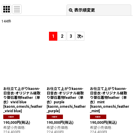
表示順変更
閉じる
144
件
表示数
:
1
2
3
次
»
並び順
:
絞り込む
お仕立て上がりkaonn-
お仕立て上がりkaonn-
お仕立て上がりkaonn-
日音衣-オリジナル縫取
日音衣-オリジナル縫取
日音衣-オリジナル縫取
り御召着物feather（単
り御召着物feather（単
り御召着物feather（単
衣）vivid blue
衣）purple
衣）mint
[
kaonn_omeshi_feather
[
kaonn_omeshi_feather
[
kaonn_omeshi_feather
_vivid blue
]
_purple
]
_mint
]
190,000
円
(税込)
190,000
円
(税込)
190,000
円
(税込)
希望小売価格
:
希望小売価格
:
希望小売価格
:
224,400
円
224,400
円
224,400
円