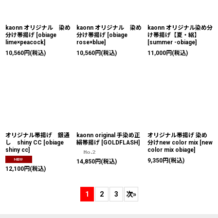
kaonn オリジナル 染め
kaonn オリジナル 染め
kaonn オリジナル染め分
分け帯揚げ
[
obiage
分け帯揚げ
[
obiage
け帯揚げ【夏・絽】
lime×peacock
]
rose×blue
]
[
summer -obiage
]
10,560
円
(税込)
10,560
円
(税込)
11,000
円
(税込)
オリジナル帯揚げ 銀通
kaonn original 手染め正
オリジナル帯揚げ 染め
し shiny CC
[
obiage
絹帯揚げ
[
GOLDFLASH
]
分けnew color mix
[
new
shiny cc
]
color mix obiage
]
9,350
円
(税込)
14,850
円
(税込)
12,100
円
(税込)
1
2
3
次
»