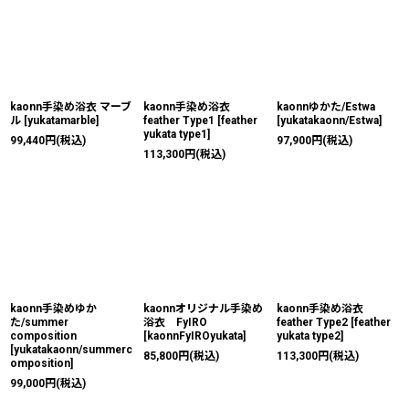
kaonn手染め浴衣 マーブ
kaonn手染め浴衣
kaonnゆかた/Estwa
ル
[
yukatamarble
]
feather Type1
[
feather
[
yukatakaonn/Estwa
]
yukata type1
]
99,440
円
(税込)
97,900
円
(税込)
113,300
円
(税込)
kaonn手染めゆか
kaonnオリジナル手染め
kaonn手染め浴衣
た/summer
浴衣 FyIRO
feather Type2
[
feather
composition
[
kaonnFyIROyukata
]
yukata type2
]
[
yukatakaonn/summerc
85,800
円
(税込)
113,300
円
(税込)
omposition
]
99,000
円
(税込)