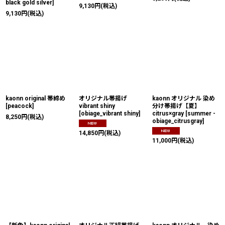
black gold silver
]
9,130
円
(税込)
9,130
円
(税込)
kaonn original 帯締め
オリジナル帯揚げ
kaonn オリジナル 染め
[
peacock
]
vibrant shiny
分け帯揚げ【夏】
[
obiage_vibrant shiny
]
citrus×gray
[
summer -
8,250
円
(税込)
obiage_citrusgray
]
14,850
円
(税込)
11,000
円
(税込)