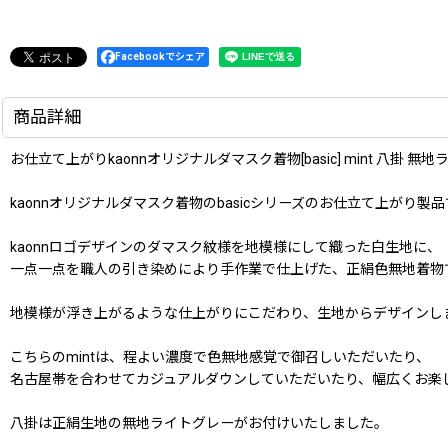
Facebookでシェア
商品詳細
お仕立て上がりkaonnオリジナルダマスク着物[basic] mint 八掛 無
kaonnオリジナルダマスク着物のbasicシリーズのお仕立て上がり製
kaonnロゴデザインのダマスク紋様を地模様にして織った白生地に、
一点一点を職人の引き染めにより手作業で仕上げた、正絹色無地着物
地模様が浮き上がるような仕上がりにこだわり、生地からデザインし
こちらのmintは、程よい濃度で色無地感覚で御召しいただいたり、
名古屋帯を合わせてカジュアルダウンしていただいたり、幅広くお楽
八掛は正絹生地の無地ライトグレーがお付けいたしました。