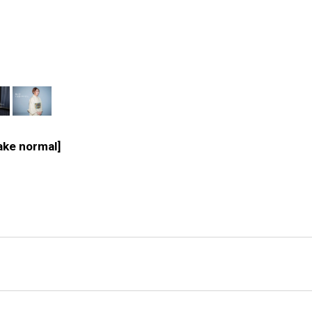
ake normal
]