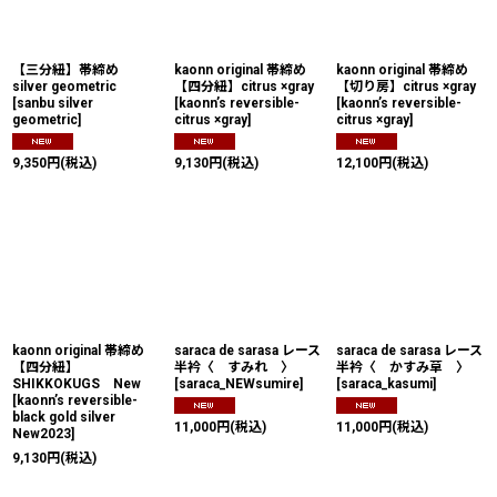
絞り込む
【三分紐】帯締め
kaonn original 帯締め
kaonn original 帯締め
silver geometric
【四分紐】citrus ×gray
【切り房】citrus ×gray
[
sanbu silver
[
kaonn’s reversible-
[
kaonn’s reversible-
geometric
]
citrus ×gray
]
citrus ×gray
]
9,350
円
(税込)
9,130
円
(税込)
12,100
円
(税込)
kaonn original 帯締め
saraca de sarasa レース
saraca de sarasa レース
【四分紐】
半衿〈 すみれ 〉
半衿〈 かすみ草 〉
SHIKKOKUGS New
[
saraca_NEWsumire
]
[
saraca_kasumi
]
[
kaonn’s reversible-
black gold silver
11,000
円
(税込)
11,000
円
(税込)
New2023
]
9,130
円
(税込)