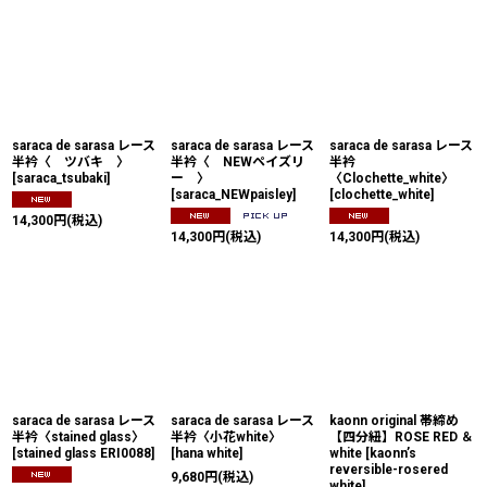
saraca de sarasa レース
saraca de sarasa レース
saraca de sarasa レース
半衿〈 ツバキ 〉
半衿〈 NEWペイズリ
半衿
[
saraca_tsubaki
]
ー 〉
〈Clochette_white〉
[
saraca_NEWpaisley
]
[
clochette_white
]
14,300
円
(税込)
14,300
円
(税込)
14,300
円
(税込)
saraca de sarasa レース
saraca de sarasa レース
kaonn original 帯締め
半衿〈stained glass〉
半衿〈小花white〉
【四分紐】ROSE RED ＆
[
stained glass ERI0088
]
[
hana white
]
white
[
kaonn’s
reversible-rosered
9,680
円
(税込)
white
]