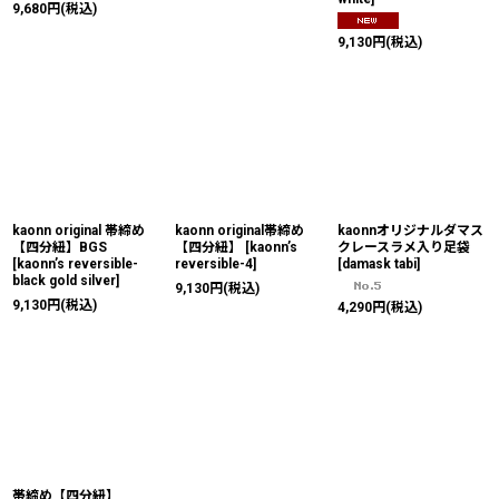
9,680
円
(税込)
9,130
円
(税込)
kaonn original 帯締め
kaonn original帯締め
kaonnオリジナルダマス
【四分紐】BGS
【四分紐】
[
kaonn’s
クレースラメ入り足袋
[
kaonn’s reversible-
reversible-4
]
[
damask tabi
]
black gold silver
]
9,130
円
(税込)
9,130
円
(税込)
4,290
円
(税込)
帯締め【四分紐】