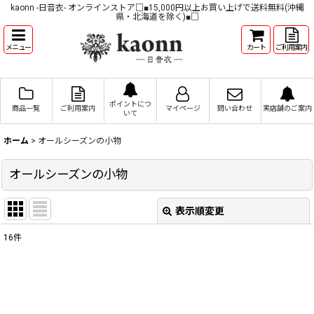
kaonn -日音衣- オンラインストア□■15,000円以上お買い上げで送料無料(沖縄
県・北海道を除く)■□
メニュー
カート
ご利用案内
ポイントにつ
商品一覧
ご利用案内
マイページ
問い合わせ
実店舗のご案内
いて
ホーム
>
オールシーズンの小物
オールシーズンの小物
表示順変更
閉じる
16
件
表示数
:
並び順
: