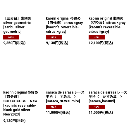
絞り込む
【三分紐】帯締め
kaonn original 帯締め
kaonn original 帯締め
silver geometric
【四分紐】citrus ×gray
【切り房】citrus ×gray
[
sanbu silver
[
kaonn’s reversible-
[
kaonn’s reversible-
geometric
]
citrus ×gray
]
citrus ×gray
]
9,350
円
(税込)
9,130
円
(税込)
12,100
円
(税込)
kaonn original 帯締め
saraca de sarasa レース
saraca de sarasa レース
【四分紐】
半衿〈 すみれ 〉
半衿〈 かすみ草 〉
SHIKKOKUGS New
[
saraca_NEWsumire
]
[
saraca_kasumi
]
[
kaonn’s reversible-
black gold silver
11,000
円
(税込)
11,000
円
(税込)
New2023
]
9,130
円
(税込)