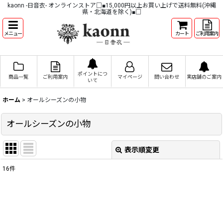
kaonn -日音衣- オンラインストア□■15,000円以上お買い上げで送料無料(沖縄
県・北海道を除く)■□
メニュー
カート
ご利用案内
ポイントにつ
商品一覧
ご利用案内
マイページ
問い合わせ
実店舗のご案内
いて
ホーム
>
オールシーズンの小物
オールシーズンの小物
表示順変更
閉じる
16
件
表示数
:
並び順
: