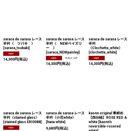
saraca de sarasa レース
saraca de sarasa レース
saraca de sarasa レース
半衿〈 ツバキ 〉
半衿〈 NEWペイズリ
半衿
[
saraca_tsubaki
]
ー 〉
〈Clochette_white〉
[
saraca_NEWpaisley
]
[
clochette_white
]
14,300
円
(税込)
14,300
円
(税込)
14,300
円
(税込)
saraca de sarasa レース
saraca de sarasa レース
kaonn original 帯締め
半衿〈stained glass〉
半衿〈小花white〉
【四分紐】ROSE RED ＆
[
stained glass ERI0088
]
[
hana white
]
white
[
kaonn’s
reversible-rosered
9,680
円
(税込)
white
]