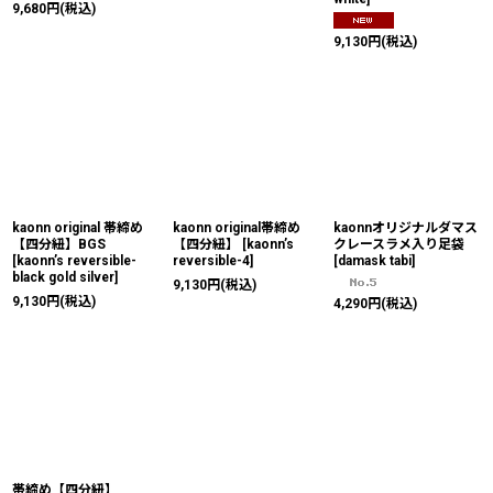
9,680
円
(税込)
9,130
円
(税込)
kaonn original 帯締め
kaonn original帯締め
kaonnオリジナルダマス
【四分紐】BGS
【四分紐】
[
kaonn’s
クレースラメ入り足袋
[
kaonn’s reversible-
reversible-4
]
[
damask tabi
]
black gold silver
]
9,130
円
(税込)
9,130
円
(税込)
4,290
円
(税込)
帯締め【四分紐】