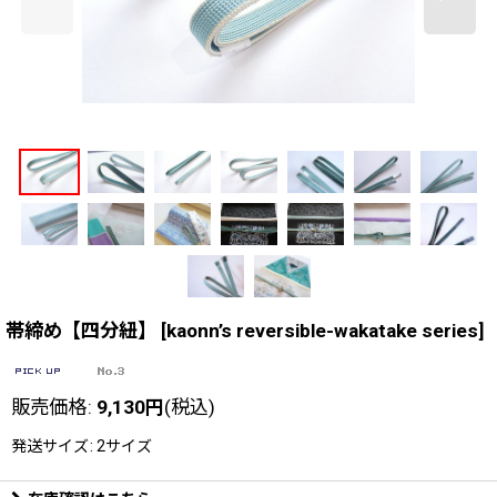
帯締め【四分紐】
[
kaonn’s reversible-wakatake series
]
販売価格
:
9,130
円
(税込)
発送サイズ
:
2サイズ