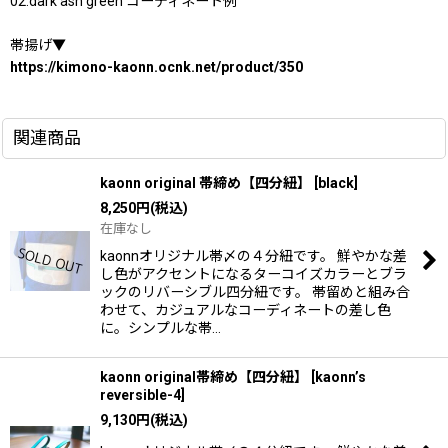
02.dark ash green コーディネート例
帯揚げ▼
https://kimono-kaonn.ocnk.net/product/350
関連商品
kaonn original 帯締め【四分紐】
[
black
]
8,250
円
(税込)
在庫なし
kaonnオリジナル帯〆の４分紐です。 鮮やかな差
し色がアクセントになるターコイズカラーとブラ
ックのリバーシブル四分紐です。 帯留めと組み合
わせて、カジュアルなコーディネートの差し色
に。シンプルな帯…
kaonn original帯締め【四分紐】
[
kaonn’s
reversible-4
]
9,130
円
(税込)