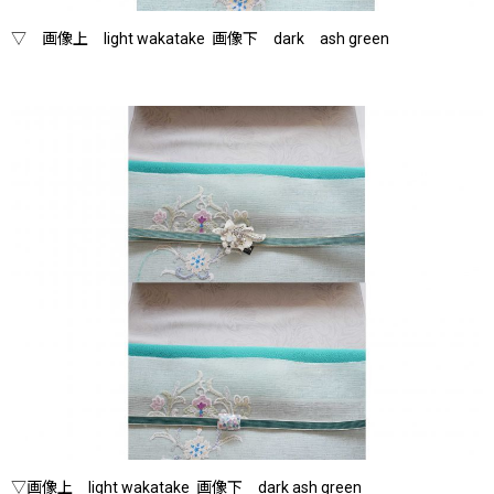
▽ 画像上 light wakatake 画像下 dark ash green
▽画像上 light wakatake 画像下 dark ash green