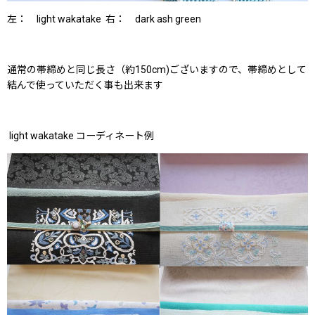
左： light wakatake 右： dark ash green
通常の帯締めと同じ長さ（約150cm)ございますので、帯締めとして
結んで使っていただく事も出来ます
light wakatake コーディネート例