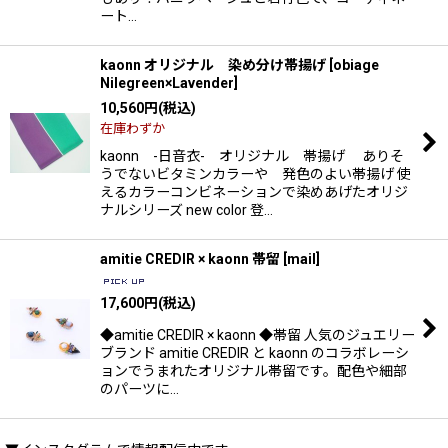
ート…
kaonn オリジナル 染め分け帯揚げ
[
obiage
Nilegreen×Lavender
]
10,560
円
(税込)
在庫わずか
kaonn -日音衣- オリジナル 帯揚げ ありそ
うでないビタミンカラーや 発色のよい帯揚げ 使
えるカラーコンビネーションで染めあげたオリジ
ナルシリーズ new color 登…
amitie CREDIR × kaonn 帯留
[
mail
]
17,600
円
(税込)
◆amitie CREDIR × kaonn ◆帯留 人気のジュエリー
ブランド amitie CREDIR と kaonn のコラボレーシ
ョンでうまれたオリジナル帯留です。配色や細部
のパーツに…