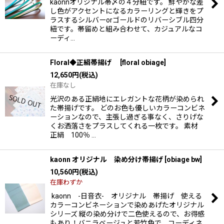
kaonnオリジナル帯〆の４分紐です。 鮮やかな差
し色がアクセントになるカラーリングと輝きをプ
ラスするシルバーorゴールドのリバーシブル四分
紐です。帯留めと組み合わせて、カジュアルなコ
ーディ…
Floral◆正絹帯揚げ
[
floral obiage
]
12,650
円
(税込)
在庫なし
光沢のある正絹地にエレガントな花柄が染められ
た帯揚げです。 どのお色も優しいカラーコンビネ
ーションなので、主張し過ぎる事なく、さりげな
くお洒落さをプラスしてくれる一枚です。 素材
正絹 100％ …
kaonn オリジナル 染め分け帯揚げ
[
obiage bw
]
10,560
円
(税込)
在庫わずか
kaonn -日音衣- オリジナル 帯揚げ 使える
カラーコンビネーションで染めあげたオリジナル
シリーズ 縦の染め分けで二色使えるので、お得感
もあり！バニラベージュと若竹色で、コーディネ