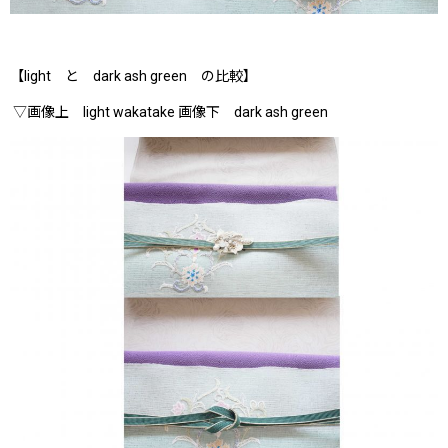
【light と dark ash green の比較】
▽画像上 light wakatake 画像下 dark ash green