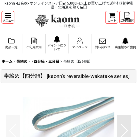
kaonn -日音衣- オンラインストア□■15,000円以上お買い上げで送料無料(沖縄
県・北海道を除く)■□
メニュー
カート
ご利用案内
ポイントにつ
商品一覧
ご利用案内
マイページ
問い合わせ
実店舗のご案内
いて
ホーム
>
帯締め
>
>四分紐・三分紐
>
帯締め【四分紐】
帯締め【四分紐】
[
kaonn’s reversible-wakatake series
]