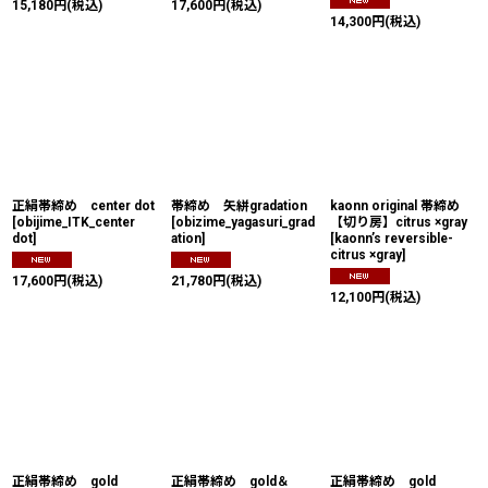
15,180
円
(税込)
17,600
円
(税込)
14,300
円
(税込)
正絹帯締め center dot
帯締め 矢絣gradation
kaonn original 帯締め
[
obijime_ITK_center
[
obizime_yagasuri_grad
【切り房】citrus ×gray
dot
]
ation
]
[
kaonn’s reversible-
citrus ×gray
]
17,600
円
(税込)
21,780
円
(税込)
12,100
円
(税込)
正絹帯締め gold
正絹帯締め gold＆
正絹帯締め gold