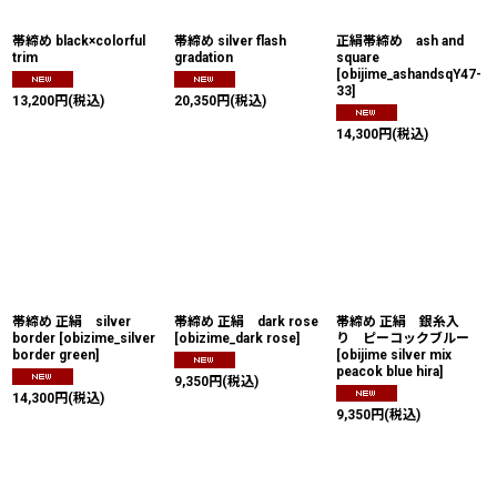
帯締め black×colorful
帯締め silver flash
正絹帯締め ash and
trim
gradation
square
[
obijime_ashandsqY47-
33
]
13,200
円
(税込)
20,350
円
(税込)
14,300
円
(税込)
帯締め 正絹 silver
帯締め 正絹 dark rose
帯締め 正絹 銀糸入
border
[
obizime_silver
[
obizime_dark rose
]
り ピーコックブルー
border green
]
[
obijime silver mix
peacok blue hira
]
9,350
円
(税込)
14,300
円
(税込)
9,350
円
(税込)