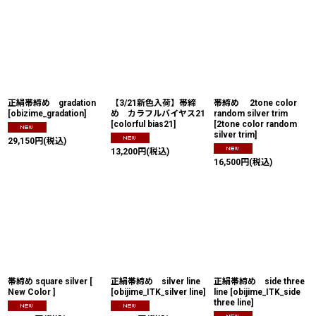
正絹帯締め gradation
【3/21新色入荷】帯締
帯締め 2tone color
[
obizime_gradation
]
め カラフルバイヤス21
random silver trim
[
colorful bias21
]
[
2tone color random
silver trim
]
29,150
円
(税込)
13,200
円
(税込)
16,500
円
(税込)
帯締め square silver [
正絹帯締め silver line
正絹帯締め side three
New Color ]
[
obijime_ITK_silver line
]
line
[
obijime_ITK_side
three line
]