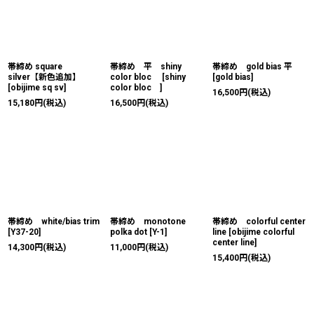
帯締め square
帯締め 平 shiny
帯締め gold bias 平
silver【新色追加】
color bloc
[
shiny
[
gold bias
]
[
obijime sq sv
]
color bloc
]
16,500
円
(税込)
15,180
円
(税込)
16,500
円
(税込)
帯締め white/bias trim
帯締め monotone
帯締め colorful center
[
Y37-20
]
polka dot
[
Y-1
]
line
[
obijime colorful
center line
]
14,300
円
(税込)
11,000
円
(税込)
15,400
円
(税込)