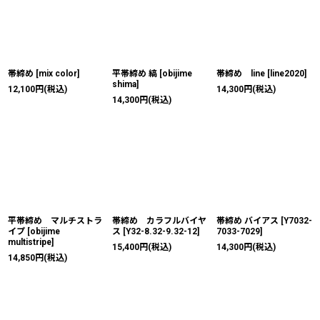
帯締め
[
mix color
]
平帯締め 縞
[
obijime
帯締め line
[
line2020
]
shima
]
12,100
円
(税込)
14,300
円
(税込)
14,300
円
(税込)
平帯締め マルチストラ
帯締め カラフルバイヤ
帯締め バイアス
[
Y7032-
イプ
[
obijime
ス
[
Y32-8.32-9.32-12
]
7033-7029
]
multistripe
]
15,400
円
(税込)
14,300
円
(税込)
14,850
円
(税込)