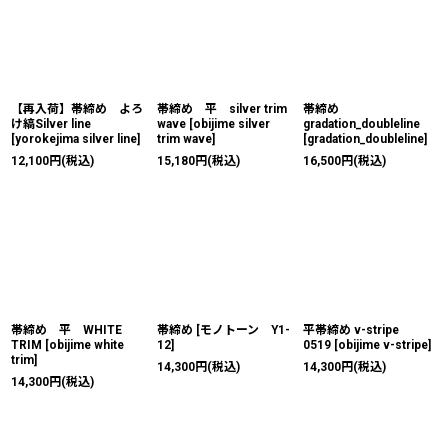
【再入荷】帯締め よろ
帯締め 平 silver trim
帯締め
け縞Silver line
wave
[
obijime silver
gradation_doubleline
[
yorokejima silver line
]
trim wave
]
[
gradation_doubleline
]
12,100
円
(税込)
15,180
円
(税込)
16,500
円
(税込)
帯締め 平 WHITE
帯締め
[
モノトーン Y1-
平帯締め v-stripe
TRIM
[
obijime white
12
]
0519
[
obijime v-stripe
]
trim
]
14,300
円
(税込)
14,300
円
(税込)
14,300
円
(税込)