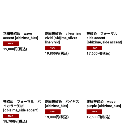
並び順
:
絞り込む
正絹帯締め wave
正絹帯締め silver line
帯締め フォーマル
accent
[
obizime_bias
]
vivid
[
obijime_silver
side accent
line vivid
]
[
obizime_side accent
]
19,800
円
(税込)
19,800
円
(税込)
17,600
円
(税込)
帯締め フォーマル バ
正絹帯締め バイヤス
正絹帯締め wave
イカラー矢絣
[
obizime_bias
]
purple
[
obizime_bias
]
[
obizime_side accent
]
19,800
円
(税込)
17,600
円
(税込)
18,700
円
(税込)