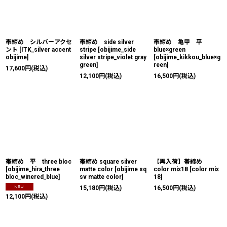
帯締め シルバーアクセ
帯締め side silver
帯締め 亀甲 平
ント
[
ITK_silver accent
stripe
[
obijime_side
blue×green
obijime
]
silver stripe_violet gray
[
obijime_kikkou_blue×g
green
]
reen
]
17,600
円
(税込)
12,100
円
(税込)
16,500
円
(税込)
帯締め 平 three bloc
帯締め square silver
【再入荷】帯締め
[
obijime_hira_three
matte color
[
obijime sq
color mix18
[
color mix
bloc_winered_blue
]
sv matte color
]
18
]
15,180
円
(税込)
16,500
円
(税込)
12,100
円
(税込)