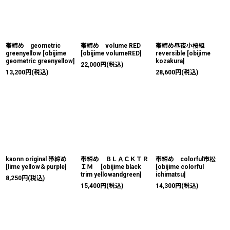
帯締め geometric
帯締め volume RED
帯締め昼夜小桜組
greenyellow
[
obijime
[
obijime volumeRED
]
reversible
[
obijime
geometric greenyellow
]
kozakura
]
22,000
円
(税込)
13,200
円
(税込)
28,600
円
(税込)
kaonn original 帯締め
帯締め ＢＬＡＣＫＴＲ
帯締め colorful市松
[
lime yellow＆purple
]
ＩＭ
[
obijime black
[
obijime colorful
trim yellowandgreen
]
ichimatsu
]
8,250
円
(税込)
15,400
円
(税込)
14,300
円
(税込)