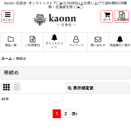
kaonn -日音衣- オンラインストア□■15,000円以上お買い上げで送料無料(沖縄
県・北海道を除く)■□
メニュー
カート
ご利用案内
ポイントにつ
商品一覧
ご利用案内
マイページ
問い合わせ
実店舗のご案内
いて
ホーム
>
帯締め
帯締め
表示順変更
閉じる
86
件
サブカテゴリ
:
1
2
次
»
表示数
: