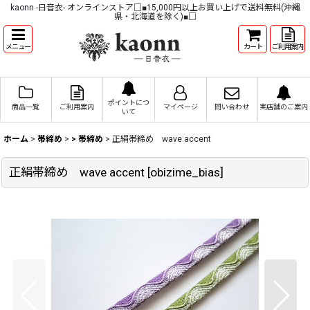
kaonn -日音衣- オンラインストア□■15,000円以上お買い上げで送料無料(沖縄
県・北海道を除く)■□
メニュー
カート
ご利用案内
ポイントにつ
商品一覧
ご利用案内
マイページ
問い合わせ
実店舗のご案内
いて
ホーム
>
帯締め
>
> 帯締め
>
正絹帯締め wave accent
正絹帯締め wave accent
[
obizime_bias
]