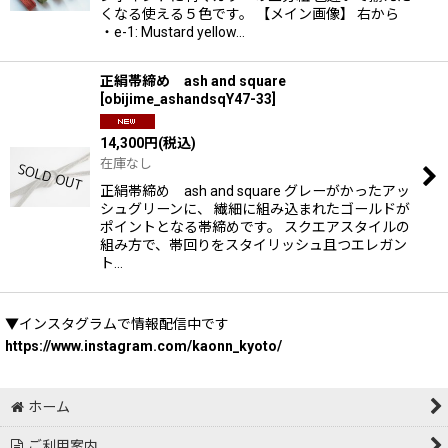
くなる使える５色です。 【メイン画像】 右から
・e-1: Mustard yellow…
正絹帯締め ash and square
[
obijime_ashandsqY47-33
]
14,300
円
(税込)
在庫なし
正絹帯締め ash and square グレーがかったアッ
シュグリーンに、 繊細に組み込まれたゴールドが
ポイントとなる帯締めです。 スクエアスタイルの
組み方で、帯回りをスタイリッシュ且つエレガン
ト…
▼インスタグラムで情報配信中です
https://www.instagram.com/kaonn_kyoto/
ホーム
ご利用案内