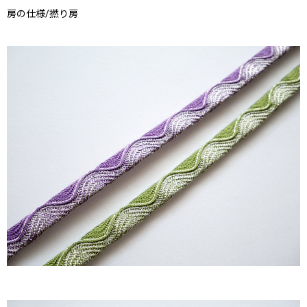
房の仕様/撚り房