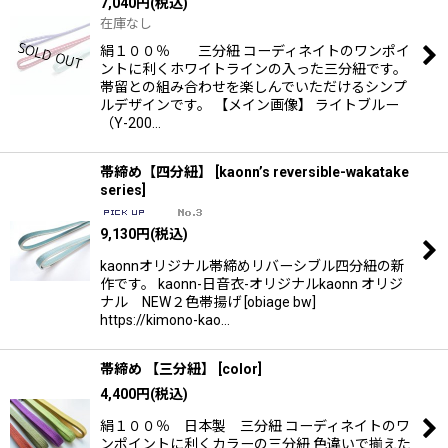
7,040
円
(税込)
在庫なし
絹１００％ 三分紐 コーディネイトのワンポイ
ントに利くホワイトラインの入った三分紐です。
帯留との組み合わせを楽しんでいただけるシンプ
ルデザインです。 【メイン画像】 ライトブルー
（Y-200…
帯締め【四分紐】
[
kaonn’s reversible-wakatake
series
]
9,130
円
(税込)
kaonnオリジナル帯締めリバーシブル四分紐の新
作です。 kaonn-日音衣-オリジナルkaonn オリジ
ナル NEW２色帯揚げ [obiage bw]
https://kimono-kao…
帯締め 【三分紐】
[
color
]
4,400
円
(税込)
絹１００％ 日本製 三分紐 コーディネイトのワ
ンポイントに利くカラーの三分紐 色違いで揃えた