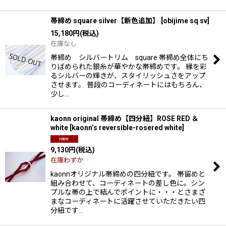
帯締め square silver【新色追加】
[
obijime sq sv
]
15,180
円
(税込)
在庫なし
帯締め シルバートリム square 帯締め全体にち
りばめられた銀糸が華やかな帯締めです。 縁を彩
るシルバーの輝きが、スタイリッシュさをアップ
させます。 普段のコーディネートにはもちろん、
少し…
kaonn original 帯締め【四分紐】ROSE RED ＆
white
[
kaonn’s reversible-rosered white
]
9,130
円
(税込)
在庫わずか
kaonnオリジナル帯締めの四分紐です。 帯留めと
組み合わせて、コーディネートの差し色に。シン
プルな帯の上で結んでポイントに・・・とさまざ
まなコーディネートに活躍させていただきたい四
分紐です…