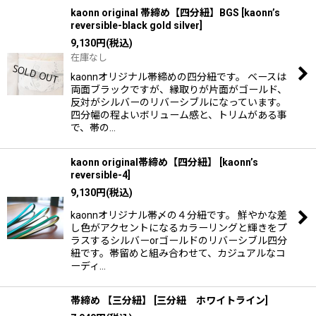
kaonn original 帯締め【四分紐】BGS
[
kaonn’s
reversible-black gold silver
]
9,130
円
(税込)
在庫なし
kaonnオリジナル帯締めの四分紐です。 ベースは
両面ブラックですが、縁取りが片面がゴールド、
反対がシルバーのリバーシブルになっています。
四分幅の程よいボリューム感と、トリムがある事
で、帯の…
kaonn original帯締め【四分紐】
[
kaonn’s
reversible-4
]
9,130
円
(税込)
kaonnオリジナル帯〆の４分紐です。 鮮やかな差
し色がアクセントになるカラーリングと輝きをプ
ラスするシルバーorゴールドのリバーシブル四分
紐です。帯留めと組み合わせて、カジュアルなコ
ーディ…
帯締め 【三分紐】
[
三分紐 ホワイトライン
]