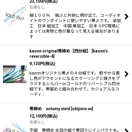
23,100
円
(税込)
在庫なし
絹１００％ 結ぶと片側に柄が出て、コーディネ
イトのワンポイントに使いやすい帯〆です。 染加
工 日本 組加工 中国 房加工 日本 ※PC環境に
よっては実物と色が異なって見える場合がありま
す
kaonn original帯締め【四分紐】
[
kaonn’s
reversible-4
]
9,130
円
(税込)
kaonnオリジナル帯〆の４分紐です。 鮮やかな差
し色がアクセントになるカラーリングと輝きをプ
ラスするシルバーorゴールドのリバーシブル四分
紐です。帯留めと組み合わせて、カジュアルなコ
ーディ…
帯締め volumy vivid
[
obijime vv
]
12,100
円
(税込)
在庫なし
平組 帯締め 太目の組で帯回りにインパクトを。