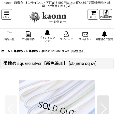
kaonn -日音衣- オンラインストア□■15,000円以上お買い上げで送料無料(沖縄
県・北海道を除く)■□
メニュー
カート
ご利用案内
ポイントにつ
商品一覧
ご利用案内
マイページ
問い合わせ
実店舗のご案内
いて
ホーム
>
帯締め
>
> 帯締め
>
帯締め square silver【新色追加】
帯締め square silver【新色追加】
[
obijime sq sv
]