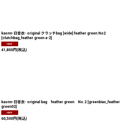
kaonn-日音衣- original クラッチbag [wide] feather green No2
[
clutchbag_feather green a-2
]
41,800
円
(税込)
kaonn-日音衣- original bag feather green No.2
[
greenbias_feather
green02
]
60,500
円
(税込)