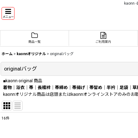
kaon
メニュー
商品一覧
ご利用案内
ホーム
>
kaonnオリジナル
>
originalバッグ
originalバッグ
■kaonn original 商品
着物
｜
浴衣
｜
帯
｜
長襦袢
｜
帯締め
｜
帯揚げ
｜
帯留め
｜
半衿
｜
足袋
｜
草
kaonnオリジナル商品は店頭またはkaonnオンラインストアのみの
16
件
表示数
: