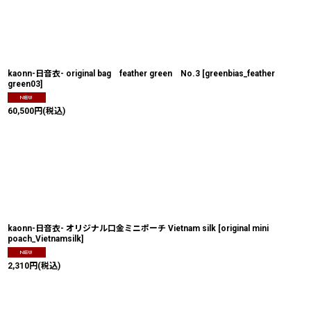
kaonn-日音衣- original bag feather green No.3
[
greenbias_feather
green03
]
60,500
円
(税込)
kaonn-日音衣- オリジナル口金ミニポーチ Vietnam silk
[
original mini
poach_Vietnamsilk
]
2,310
円
(税込)