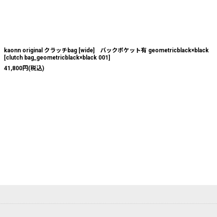
kaonn original クラッチbag [wide] バックポケット有 geometricblack×black
[
clutch bag_geometricblack×black 001
]
41,800
円
(税込)