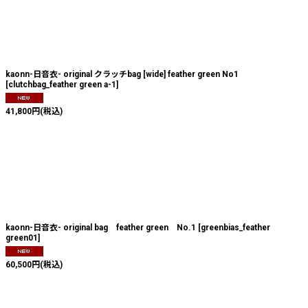
絞り込む
kaonn-日音衣- original クラッチbag [wide] feather green No1
[
clutchbag_feather green a-1
]
41,800
円
(税込)
kaonn-日音衣- original bag feather green No.1
[
greenbias_feather
green01
]
60,500
円
(税込)