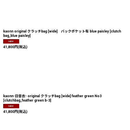
並び順
:
kaonn original クラッチbag [wide] バックポケット有 blue paisley
[
clutch
bag_blue paisley
]
41,800
円
(税込)
kaonn-日音衣- original クラッチbag [wide] feather green No3
[
clutchbag_feather green b-3
]
41,800
円
(税込)