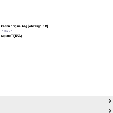
kaonn original bag
[
white×gold C
]
60,500
円
(税込)