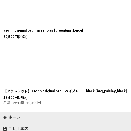
kaonn original bag greenbias
[
greenbias_beige
]
60,500
円
(税込)
【アウトレット】kaonn original bag ペイズリー black
[
bag_paisley_black
]
48,400
円
(税込)
希望小売価格
:
60,500
円
ホーム
ご利用案内