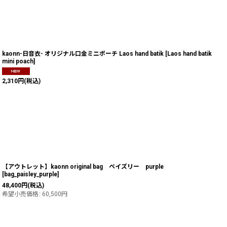
kaonn-日音衣- オリジナル口金ミニポーチ Laos hand batik
[
Laos hand batik
mini poach
]
2,310
円
(税込)
【アウトレット】kaonn original bag ペイズリー purple
[
bag_paisley_purple
]
48,400
円
(税込)
希望小売価格
:
60,500
円