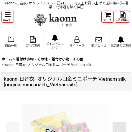
kaonn -日音衣- オンラインストア□■15,000円以上お買い上げで送料無料(沖縄
県・北海道を除く)■□
メニュー
カート
ご利用案内
ポイントにつ
商品一覧
ご利用案内
マイページ
問い合わせ
実店舗のご案内
いて
ホーム
>
着付け小物・その他
>
着付け小物・その他
>
kaonn-日音衣- オリジナル口金ミニポーチ Vietnam silk
kaonn-日音衣- オリジナル口金ミニポーチ Vietnam silk
[
original mini poach_Vietnamsilk
]