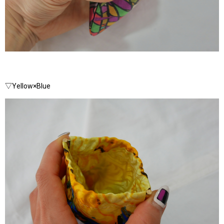
▽Yellow×Blue