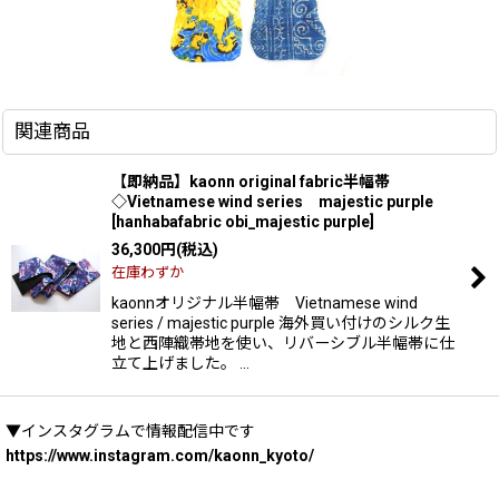
関連商品
【即納品】kaonn original fabric半幅帯
◇Vietnamese wind series majestic purple
[
hanhabafabric obi_majestic purple
]
36,300
円
(税込)
在庫わずか
kaonnオリジナル半幅帯 Vietnamese wind
series / majestic purple 海外買い付けのシルク生
地と西陣織帯地を使い、リバーシブル半幅帯に仕
立て上げました。 …
▼インスタグラムで情報配信中です
https://www.instagram.com/kaonn_kyoto/