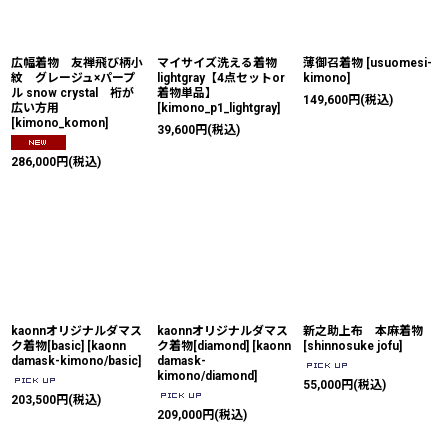
絞り込む
広幅着物 友禅飛び柄小
マイサイズ洗える着物
薄御召着物
[
usuomesi-
紋 グレージュ×パープ
lightgray【4点セットor
kimono
]
ル snow crystal 裄が
着物単品】
149,600
円
(税込)
広い方用
[
kimono_p1_lightgray
]
[
kimono_komon
]
39,600
円
(税込)
286,000
円
(税込)
kaonnオリジナルダマス
kaonnオリジナルダマス
新之助上布 本麻着物
ク着物[basic]
[
kaonn
ク着物[diamond]
[
kaonn
[
shinnosuke jofu
]
damask-kimono/basic
]
damask-
kimono/diamond
]
55,000
円
(税込)
203,500
円
(税込)
209,000
円
(税込)