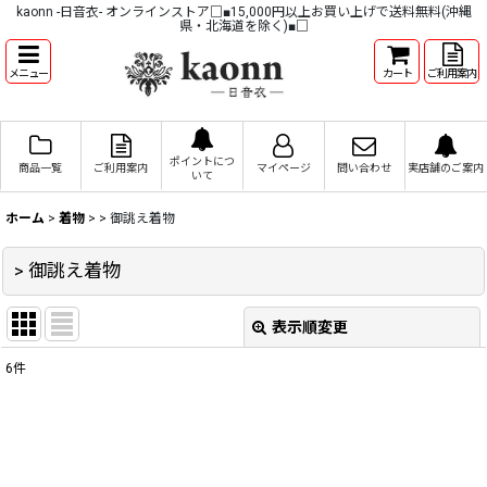
kaonn -日音衣- オンラインストア□■15,000円以上お買い上げで送料無料(沖縄
県・北海道を除く)■□
メニュー
カート
ご利用案内
ポイントにつ
商品一覧
ご利用案内
マイページ
問い合わせ
実店舗のご案内
いて
ホーム
>
着物
>
> 御誂え着物
> 御誂え着物
表示順変更
閉じる
6
件
表示数
:
並び順
: