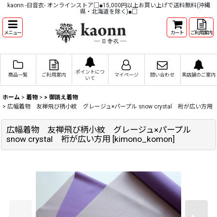
kaonn -日音衣- オンラインストア□■15,000円以上お買い上げで送料無料(沖縄
県・北海道を除く)■□
メニュー
カート
ご利用案内
ポイントにつ
商品一覧
ご利用案内
マイページ
問い合わせ
実店舗のご案内
いて
ホーム
>
着物
>
> 御誂え着物
>
広幅着物 友禅飛び柄小紋 グレージュ×パープル snow crystal 裄が広い方用
広幅着物 友禅飛び柄小紋 グレージュ×パープル
snow crystal 裄が広い方用
[
kimono_komon
]