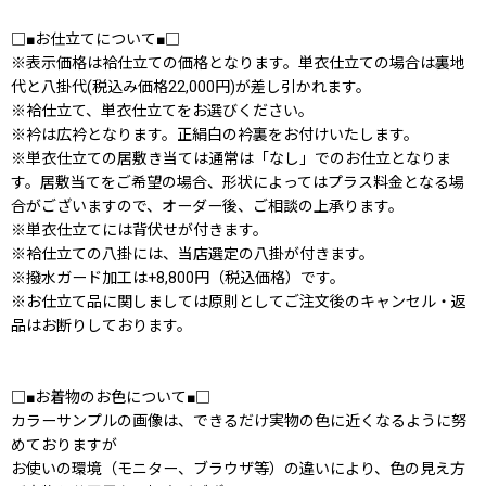
□■お仕立てについて■□
※表示価格は袷仕立ての価格となります。単衣仕立ての場合は裏地
代と八掛代(税込み価格22,000円)が差し引かれます。
※袷仕立て、単衣仕立てをお選びください。
※衿は広衿となります。正絹白の衿裏をお付けいたします。
※単衣仕立ての居敷き当ては通常は「なし」でのお仕立となりま
す。居敷当てをご希望の場合、形状によってはプラス料金となる場
合がございますので、オーダー後、ご相談の上承ります。
※単衣仕立てには背伏せが付きます。
※袷仕立ての八掛には、当店選定の八掛が付きます。
※撥水ガード加工は+8,800円（税込価格）です。
※お仕立て品に関しましては原則としてご注文後のキャンセル・返
品はお断りしております。
□■お着物のお色について■□
カラーサンプルの画像は、できるだけ実物の色に近くなるように努
めておりますが
お使いの環境（モニター、ブラウザ等）の違いにより、色の見え方