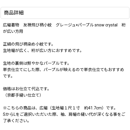
商品詳細
広幅着物 友禅飛び柄小紋 グレージュ×パープル snow crystal 裄
が広い方用
正絹の飛び柄染め小紋です。
生地幅が広く、裄が広い方におすすめです。
生地の裏側は鮮やかなパープルです。
単衣仕立てにした際、パープルが映えるので単衣仕立てもおすすめ
です。
価格はお仕立て代込です。
（京都手縫い仕立て）
※こちらの商品は、広幅（生地幅１尺１寸 約41.7cm）です。
SからLをご選択いただいた際、袖、肩幅の縫い代が深くなる事をご
了承ください。