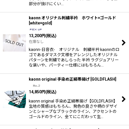
部分が抜けにくい…
kaonn オリジナル刺繍半衿 ホワイト×ゴールド
[
white×gold
]
13,200
円
(税込)
在庫なし
kaonn-日音衣- オリジナル 刺繍半衿 kaonnのロ
ゴであるダマスク文様をアレンジしたオリジナル
パターンを刺繍であしらった 半衿 ラグジュアリー
な装いや、パーティー仕様にはもちろん…
kaonn original 手染め正絹帯揚げ
[
GOLDFLASH
]
14,850
円
(税込)
kaonn original 手染め正絹帯揚げ【GOLDFLASH】
生地の質感はもちろん、発色の良さや柄のデザイ
ンとシャープなブラックのライン、アクセントの
ゴールドのライン、全てにこだわって生…