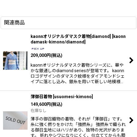
関連商品
kaonnオリジナルダマスク着物[diamond]
[
kaonn
damask-kimono/diamond
]
209,000
円
(税込)
kaonnオリジナルダマスク着物シリーズに、華や
かな銀通しのdiamond seriesが登場です。 kaonn
ロゴデザインのダマスク紋様をダイアモンドシェ
イプに落とし込み、銀糸を用いて新しい地模様…
薄御召着物
[
usuomesi-kimono
]
149,600
円
(税込)
在庫なし
薄手の御召織物の着物、それが「薄御召」です。
糸に強く撚りをかけた「強撚糸」 強撚糸で織られ
る御召生地にはハリがあり、独特の光沢がありま
す。 折れやシワになりにくく、仕立ててからも膝