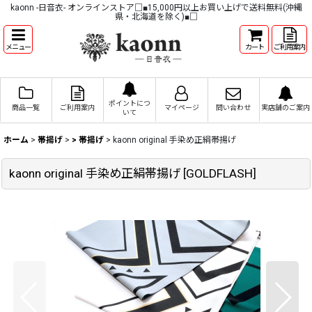
kaonn -日音衣- オンラインストア□■15,000円以上お買い上げで送料無料(沖縄
県・北海道を除く)■□
メニュー
カート
ご利用案内
ポイントにつ
商品一覧
ご利用案内
マイページ
問い合わせ
実店舗のご案内
いて
ホーム
>
帯揚げ
>
> 帯揚げ
>
kaonn original 手染め正絹帯揚げ
kaonn original 手染め正絹帯揚げ
[
GOLDFLASH
]