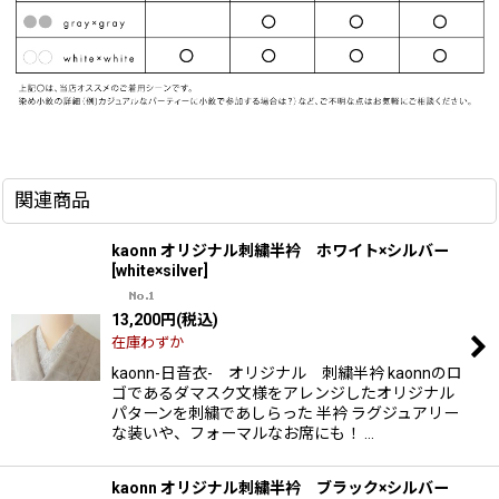
関連商品
kaonn オリジナル刺繍半衿 ホワイト×シルバー
[
white×silver
]
13,200
円
(税込)
在庫わずか
kaonn-日音衣- オリジナル 刺繍半衿 kaonnのロ
ゴであるダマスク文様をアレンジしたオリジナル
パターンを刺繍であしらった 半衿 ラグジュアリー
な装いや、フォーマルなお席にも！ …
kaonn オリジナル刺繍半衿 ブラック×シルバー