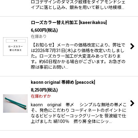
ロゴデザインのダマスク紋様をダイアモンドシェ
イプに落とし込み、銀糸を用いて新しい地模様…
ローズカラー替え衿加工
[
kaeerikakou
]
6,600
円
(税込)
在庫あり
【お知らせ】メーカーの価格改定により、弊社で
は2026年7月31日(木)より価格を改定いたしまし
た。ローズカラー加工が大変混みあっておりま
す。約60日程かかる場合がございます。お急ぎの
際は事前にお問い…
kaonn original 帯締め
[
peacock
]
8,250
円
(税込)
在庫わずか
kaonn original 帯〆 シンプルな無地の帯〆こ
そ、発色にこだわり コーディネートのポイントに
なるビビッドなピーコックグリーンを 笹波組で仕
上げました 絹100％ 撚り房 全体にシッ…