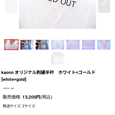
kaonn オリジナル刺繍半衿 ホワイト×ゴールド
[
white×gold
]
販売価格
:
13,200
円
(税込)
発送サイズ
:
2サイズ