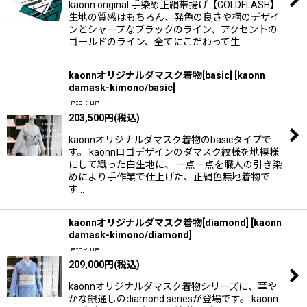
kaonn original 手染め正絹帯揚げ【GOLDFLASH】
生地の質感はもちろん、発色の良さや柄のデザイ
ンとシャープなブラックのライン、アクセントの
ゴールドのライン、全てにこだわって生…
kaonnオリジナルダマスク着物[basic]
[
kaonn
damask-kimono/basic
]
203,500
円
(税込)
kaonnオリジナルダマスク着物のbasicタイプで
す。 kaonnロゴデザインのダマスク紋様を地模様
にして織った白生地に、 一点一点を職人の引き染
めにより手作業で仕上げた、正絹色無地着物で
す…
kaonnオリジナルダマスク着物[diamond]
[
kaonn
damask-kimono/diamond
]
209,000
円
(税込)
kaonnオリジナルダマスク着物シリーズに、華や
かな銀通しのdiamond seriesが登場です。 kaonn