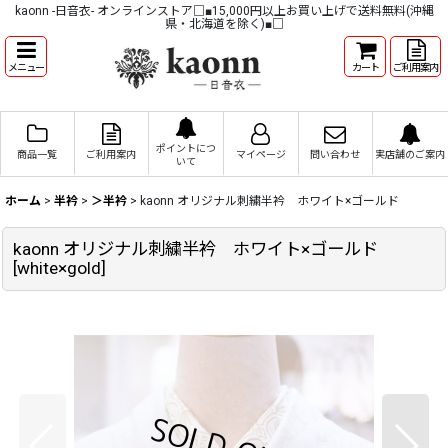
kaonn -日音衣- オンラインストア□■15,000円以上お買い上げで送料無料(沖縄
県・北海道を除く)■□
メニュー
カート
ご利用案内
ポイントにつ
商品一覧
ご利用案内
マイページ
問い合わせ
実店舗のご案内
いて
ホーム
>
半衿
>
＞半衿
>
kaonn オリジナル刺繍半衿 ホワイト×ゴールド
kaonn オリジナル刺繍半衿 ホワイト×ゴールド
[
white×gold
]