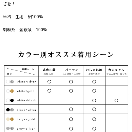
さを！
半衿 生地 絹100％
刺繍糸 金銀糸 100％